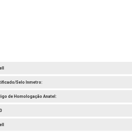
ell
tificado/Selo Inmetro:
igo de Homologação Anatel:
0
ell