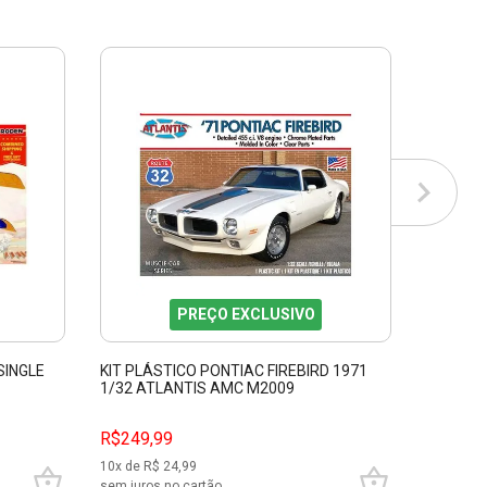
PREÇO EXCLUSIVO
SINGLE
KIT PLÁSTICO PONTIAC FIREBIRD 1971
F/A 18D
1/32 ATLANTIS AMC M2009
80322
R$249,99
R$449,
10
x de R$
24,99
10
x de R$
sem juros no cartão
sem juros