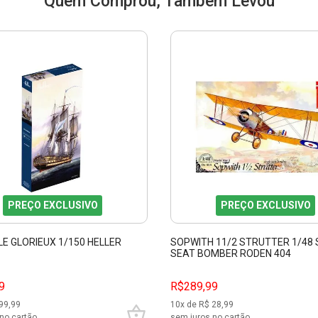
Quem Comprou, Também Levou
PREÇO EXCLUSIVO
PREÇO EXCLUSIVO
LE GLORIEUX 1/150 HELLER
SOPWITH 11/2 STRUTTER 1/48 
SEAT BOMBER RODEN 404
9
R$289,99
99,99
10
x de R$
28,99
no cartão
sem juros no cartão