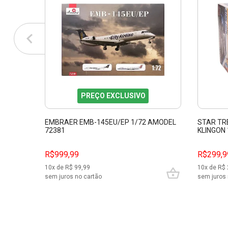
PREÇO EXCLUSIVO
EMBRAER EMB-145EU/EP 1/72 AMODEL
STAR TRE
72381
KLINGON 
R$999,99
R$299,9
10
x de R$
99,99
10
x de R$
sem juros no cartão
sem juros 