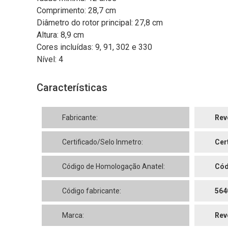
Comprimento: 28,7 cm
Diâmetro do rotor principal: 27,8 cm
Altura: 8,9 cm
Cores incluídas: 9, 91, 302 e 330
Nível: 4
Características
Fabricante:
Rev
Certificado/Selo Inmetro:
Cer
Código de Homologação Anatel:
Cód
Código fabricante:
564
Marca:
Rev