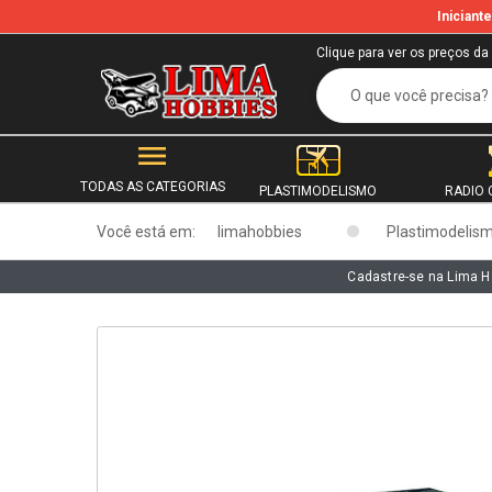
Inician
b
Clique para ver os preços da
TODAS AS CATEGORIAS
PLASTIMODELISMO
RADIO 
Você está em:
limahobbies
Plastimodelis
Cadastre-se na Lima H