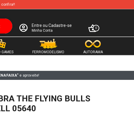
 confira!!
Entre ou Cadastre-se
0
Minha Conta
 GAMES
FERROMODELISMO
AUTORAMA
ENAFAIXA"
e aproveite!
BRA THE FLYING BULLS
ELL 05640