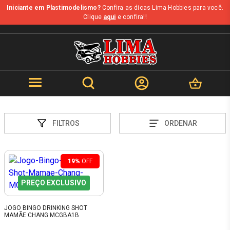
Iniciante em Plastimodelismo?
Confira as dicas Lima Hobbies para você.
Clique
aqui
e confira!!
FILTROS
ORDENAR
19%
OFF
PREÇO EXCLUSIVO
JOGO BINGO DRINKING SHOT
MAMÃE CHANG MCGBA1B