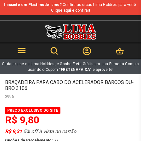
Iniciante em Plastimodelismo?
Confira as dicas Lima Hobbies para você.
b
Clique
aqui
e confira!!
Cadastre-se na Lima Hobbies, e Ganhe Frete Grátis em sua Primeira Compra
usando o Cupom
"FRETENAFAIXA"
e aproveite!
BRAÇADEIRA PARA CABO DO ACELERADOR BARCOS DU-
BRO 3106
3996
PREÇO EXCLUSIVO DO SITE
R$ 9,80
R$ 9,31
5% off à vista no cartão
Opções de Parcelamento: