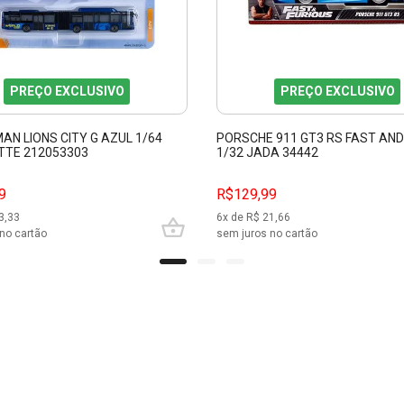
PREÇO EXCLUSIVO
PREÇO EXCLUSIVO
AN LIONS CITY G AZUL 1/64
PORSCHE 911 GT3 RS FAST AND
TE 212053303
1/32 JADA 34442
9
R$129,99
3,33
6
x de R$
21,66
no cartão
sem juros no cartão