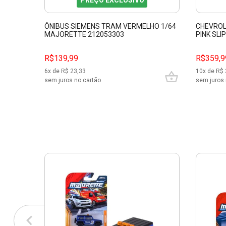
PREÇO EXCLUSIVO
ÔNIBUS SIEMENS TRAM VERMELHO 1/64
CHEVROL
MAJORETTE 212053303
PINK SLI
R$139,99
R$359,9
6
x de R$
23,33
10
x de R$
sem juros no cartão
sem juros 