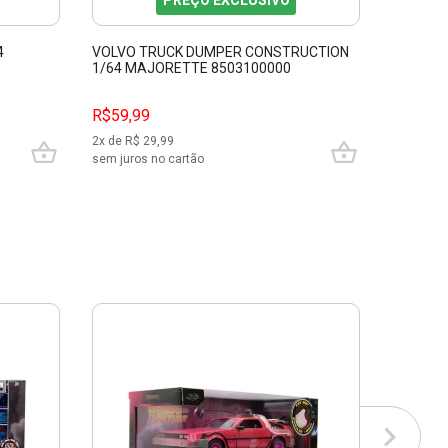
PREÇO EXCLUSIVO
4
VOLVO TRUCK DUMPER CONSTRUCTION
TRATOR 
1/64 MAJORETTE 8503100000
MAJORE
R$59,99
R$99,9
2
x de R$
29,99
4
x de R$
sem juros no cartão
sem juros