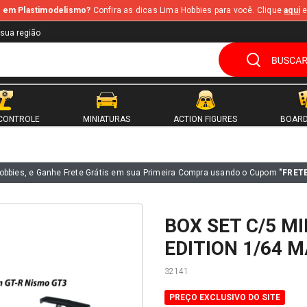
te em Plastimodelismo?
Confira as dicas Lima Hobbies para você. Clique
aqui
e
 sua região
CONTROLE
MINIATURAS
ACTION FIGURES
BOARD
obbies, e Ganhe Frete Grátis em sua Primeira Compra usando o Cupom
"FRET
BOX SET C/5 M
EDITION 1/64 
32141
PREÇO EXCLUSIVO DO SITE