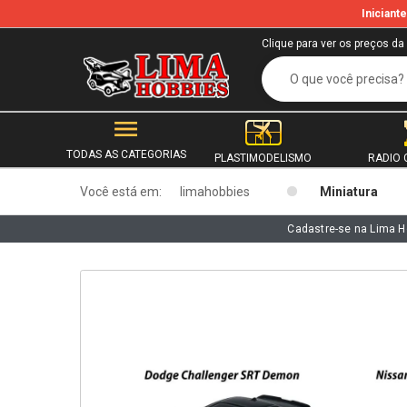
Inician
b
Clique para ver os preços da
TODAS AS CATEGORIAS
PLASTIMODELISMO
RADIO 
Você está em:
limahobbies
Miniatura
Cadastre-se na Lima H