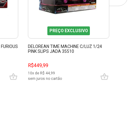
PREÇO EXCLUSIVO
 FURIOUS
DELOREAN TIME MACHINE C/LUZ 1/24
HONDA S
PINK SLIPS JADA 35510
FURIOSO
R$449,99
R$129,
10
x de R$
44,99
6
x de R$
sem juros no cartão
sem juros