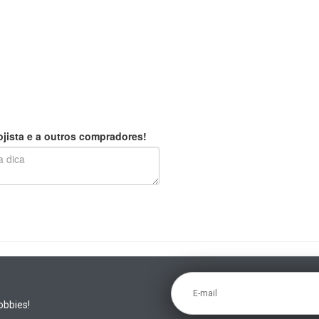
jista e a outros compradores!
E-mail
obbies!