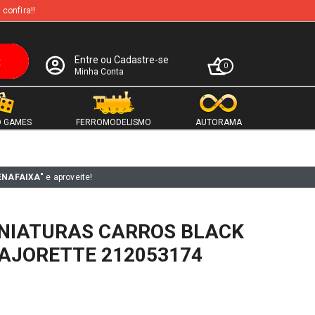
 confira!!
Entre ou Cadastre-se
0
Minha Conta
 GAMES
FERROMODELISMO
AUTORAMA
ENAFAIXA"
e aproveite!
INIATURAS CARROS BLACK
MAJORETTE 212053174