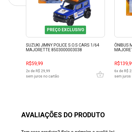
PREÇO EXCLUSIVO
SUZUKI JIMNY POLICE S.O.S CARS 1/64
ÔNIBUS M
MAJORETTE 8503000003038
MAJORET
R$59,99
R$139,9
2
x de R$
29,99
6
x de R$
2
sem juros no cartão
sem juros 
AVALIAÇÕES DO PRODUTO
Tem esse produto? Seja o primeiro a avaliá-lo!