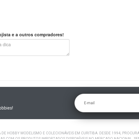
jista e a outros compradores!
E-mail
obbies!
A DE HOBBY MODELISMO E COLECIONÁVEIS EM CURITIBA. DESDE 1994, PROCU
AS COM OS PRODUTOS IMPORTADOS DISPONÍVEIS NO MERCADO NACIONAL. S