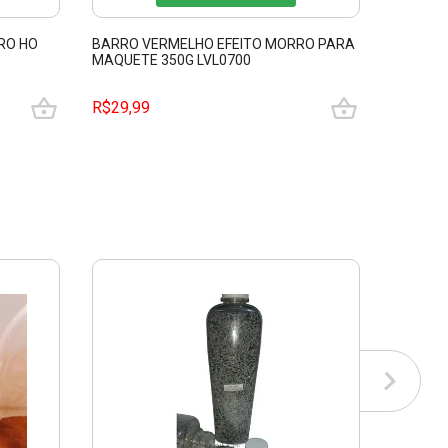
RO HO
BARRO VERMELHO EFEITO MORRO PARA
PARA M
MAQUETE 350G LVL0700
MINERIO
R$29,99
R$39,9