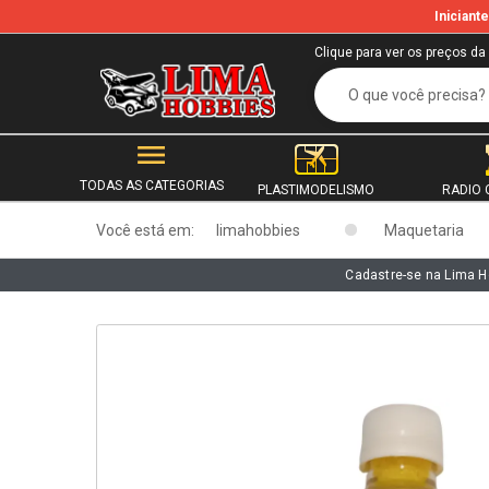
Inician
b
Clique para ver os preços da
TODAS AS CATEGORIAS
PLASTIMODELISMO
RADIO 
Você está em:
limahobbies
Maquetaria
Cadastre-se na Lima H