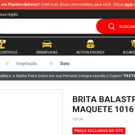
te em Plastimodelismo?
Confira as dicas Lima Hobbies para você. Clique
aqui
e
 sua região
CONTROLE
MINIATURAS
ACTION FIGURES
BOARD
Vegetação
Solo
obbies, e Ganhe Frete Grátis em sua Primeira Compra usando o Cupom
"FRET
BRITA BALAST
MAQUETE 1016 
16104
PREÇO EXCLUSIVO DO SITE