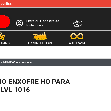
 confira!!
Entre ou Cadastre-se
0
Minha Conta
 GAMES
FERROMODELISMO
AUTORAMA
ENAFAIXA"
e aproveite!
RO ENXOFRE HO PARA
LVL 1016