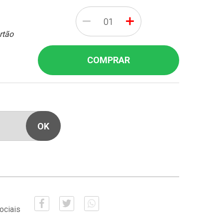
-
+
rtão
COMPRAR
ociais