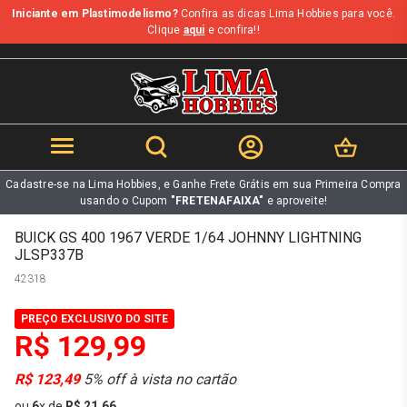
Iniciante em Plastimodelismo?
Confira as dicas Lima Hobbies para você.
b
Clique
aqui
e confira!!
Cadastre-se na Lima Hobbies, e Ganhe Frete Grátis em sua Primeira Compra
usando o Cupom
"FRETENAFAIXA"
e aproveite!
BUICK GS 400 1967 VERDE 1/64 JOHNNY LIGHTNING
JLSP337B
42318
PREÇO EXCLUSIVO DO SITE
R$ 129,99
R$ 123,49
5% off à vista no cartão
ou
6
x
de
R$ 21,66