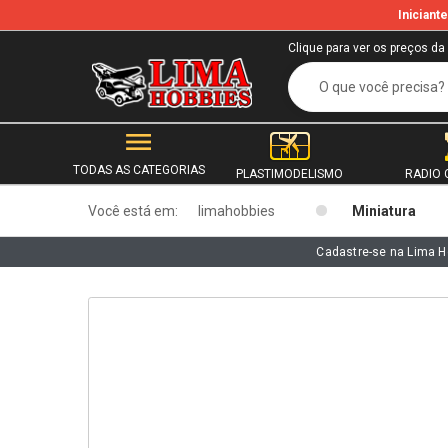
Inician
b
Clique para ver os preços da
TODAS AS CATEGORIAS
PLASTIMODELISMO
RADIO 
Você está em:
limahobbies
Miniatura
Cadastre-se na Lima H