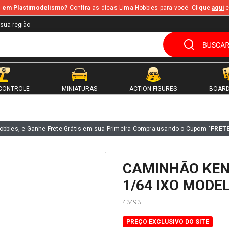
te em Plastimodelismo?
Confira as dicas Lima Hobbies para você. Clique
aqui
e
 sua região
CONTROLE
MINIATURAS
ACTION FIGURES
BOARD
obbies, e Ganhe Frete Grátis em sua Primeira Compra usando o Cupom
"FRET
CAMINHÃO KEN
1/64 IXO MODE
43493
PREÇO EXCLUSIVO DO SITE