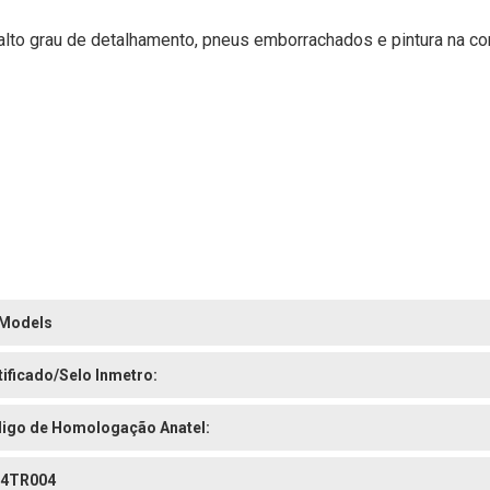
lto grau de detalhamento, pneus emborrachados e pintura na cor
 Models
tificado/Selo Inmetro:
igo de Homologação Anatel:
4TR004