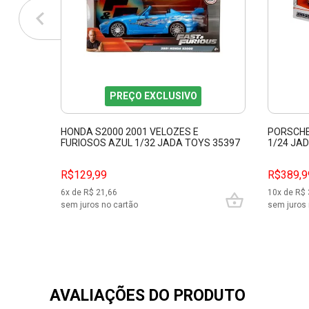
PREÇO EXCLUSIVO
HONDA S2000 2001 VELOZES E
PORSCHE
FURIOSOS AZUL 1/32 JADA TOYS 35397
1/24 JA
R$129,99
R$389,9
6
x de R$
21,66
10
x de R$
sem juros no cartão
sem juros 
AVALIAÇÕES DO PRODUTO