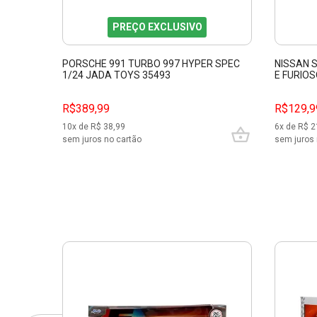
PREÇO EXCLUSIVO
PORSCHE 991 TURBO 997 HYPER SPEC
NISSAN S
1/24 JADA TOYS 35493
E FURIO
R$389,99
R$129,9
10
x de R$
38,99
6
x de R$
2
sem juros no cartão
sem juros 