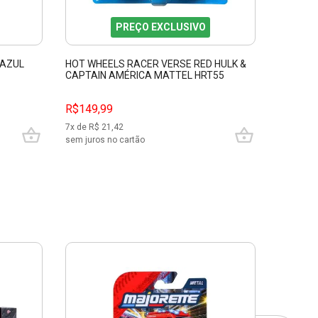
PREÇO EXCLUSIVO
 AZUL
HOT WHEELS RACER VERSE RED HULK &
NISSAN 
CAPTAIN AMÉRICA MATTEL HRT55
MAJORE
R$149,99
R$79,9
7
x de R$
21,42
3
x de R$
sem juros no cartão
sem juros