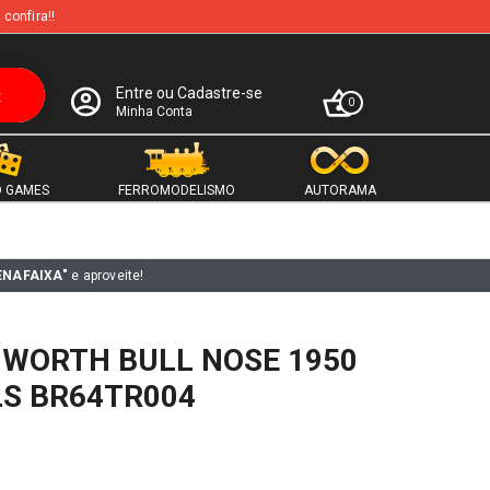
 confira!!
Entre ou Cadastre-se
0
Minha Conta
 GAMES
FERROMODELISMO
AUTORAMA
ENAFAIXA"
e aproveite!
WORTH BULL NOSE 1950
LS BR64TR004