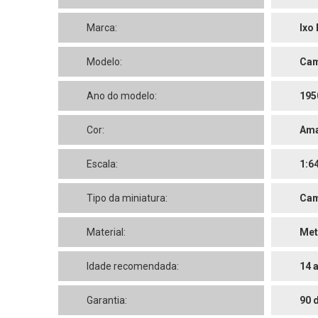
Marca:
Ixo
Modelo:
Cam
Ano do modelo:
195
Cor:
Ama
Escala:
1:6
Tipo da miniatura:
Cam
Material:
Met
Idade recomendada:
14 
Garantia:
90 