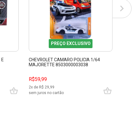
PREÇO EXCLUSIVO
 E
CHEVROLET CAMARO POLICIA 1/64
PORSCHE
MAJORETTE 8503000003038
1/32 JA
R$59,99
R$129,
2
x de R$
29,99
6
x de R$
sem juros no cartão
sem juros