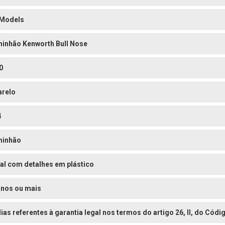
 Models
inhão Kenworth Bull Nose
0
relo
4
inhão
al com detalhes em plástico
anos ou mais
dias referentes à garantia legal nos termos do artigo 26, II, do Có