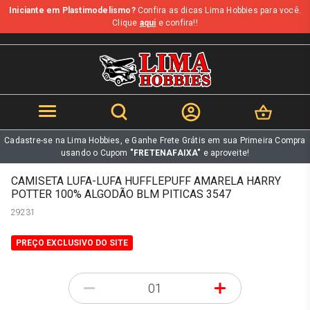
Iniciante em Plastimodelismo?
Confira as dicas Lima Hobbies para você.
b
Clique
aqui
e confira!!
Cadastre-se na Lima Hobbies, e Ganhe Frete Grátis em sua Primeira Compra
usando o Cupom
"FRETENAFAIXA"
e aproveite!
CAMISETA LUFA-LUFA HUFFLEPUFF AMARELA HARRY
POTTER 100% ALGODÃO BLM PITICAS 3547
29231
PREÇO EXCLUSIVO DO SITE
-
+