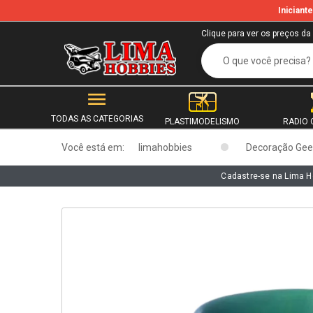
Inician
b
Clique para ver os preços da
TODAS AS CATEGORIAS
PLASTIMODELISMO
RADIO 
Você está em:
limahobbies
Decoração Gee
Cadastre-se na Lima H