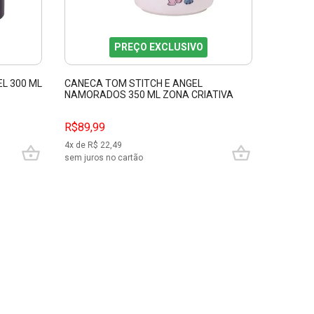
PREÇO EXCLUSIVO
L 300 ML
CANECA TOM STITCH E ANGEL
KIT DE 
NAMORADOS 350 ML ZONA CRIATIVA
POTTER 
03332
R$89,99
R$99,9
4
x de R$
22,49
4
x de R$
sem juros no cartão
sem juros