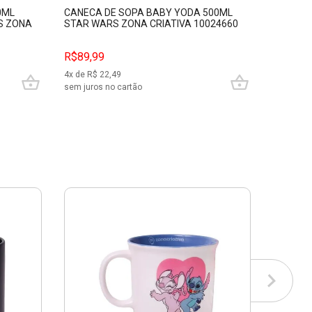
0ML
CANECA DE SOPA BABY YODA 500ML
CANECA 
S ZONA
STAR WARS ZONA CRIATIVA 10024660
POTTER 
1002438
R$89,99
R$39,9
4
x de R$
22,49
sem juros no cartão