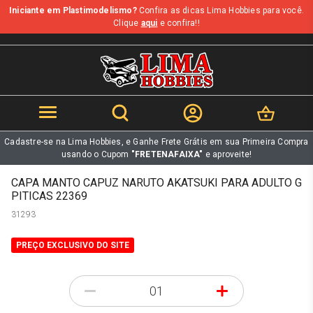
Iniciante em Plastimodelismo?
Confira as dicas Lima Hobbies para você.
b
Clique
aqui
e confira!!
Cadastre-se na Lima Hobbies, e Ganhe Frete Grátis em sua Primeira Compra
usando o Cupom
"FRETENAFAIXA"
e aproveite!
CAPA MANTO CAPUZ NARUTO AKATSUKI PARA ADULTO G
PITICAS 22369
31293
PREÇO EXCLUSIVO DO SITE
-
+