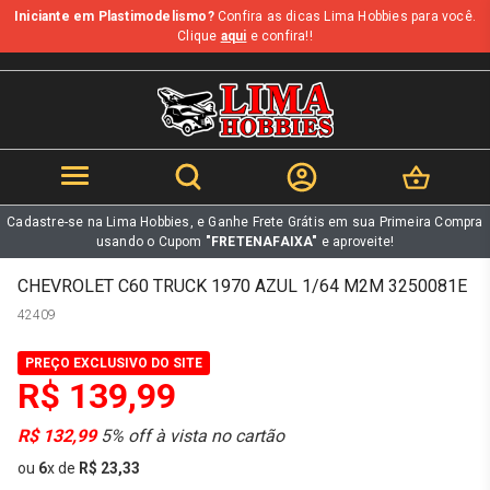
Iniciante em Plastimodelismo?
Confira as dicas Lima Hobbies para você.
b
Clique
aqui
e confira!!
Cadastre-se na Lima Hobbies, e Ganhe Frete Grátis em sua Primeira Compra
usando o Cupom
"FRETENAFAIXA"
e aproveite!
CHEVROLET C60 TRUCK 1970 AZUL 1/64 M2M 3250081E
42409
PREÇO EXCLUSIVO DO SITE
R$ 139,99
R$ 132,99
5% off à vista no cartão
ou
6
x
de
R$ 23,33