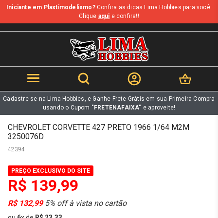
Iniciante em Plastimodelismo?
Confira as dicas Lima Hobbies para você.
b
Clique
aqui
e confira!!
Cadastre-se na Lima Hobbies, e Ganhe Frete Grátis em sua Primeira Compra
usando o Cupom
"FRETENAFAIXA"
e aproveite!
CHEVROLET CORVETTE 427 PRETO 1966 1/64 M2M
3250076D
42394
PREÇO EXCLUSIVO DO SITE
R$ 139,99
R$ 132,99
5% off à vista no cartão
ou
6
x
de
R$ 23,33