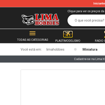
Inician
b
Clique para ver os preços da
TODAS AS CATEGORIAS
PLASTIMODELISMO
RADIO 
Você está em:
limahobbies
Miniatura
Cadastre-se na Lima H