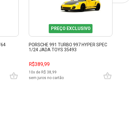
PREÇO EXCLUSIVO
/64
PORSCHE 991 TURBO 997 HYPER SPEC
CADILLA
1/24 JADA TOYS 35493
SLIPS J
R$389,99
R$449,
10
x de R$
38,99
10
x de R$
sem juros no cartão
sem juros