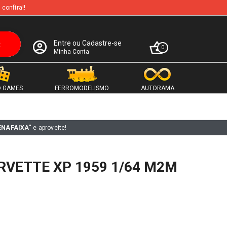
 confira!!
Entre ou Cadastre-se
0
Minha Conta
 GAMES
FERROMODELISMO
AUTORAMA
ENAFAIXA"
e aproveite!
VETTE XP 1959 1/64 M2M