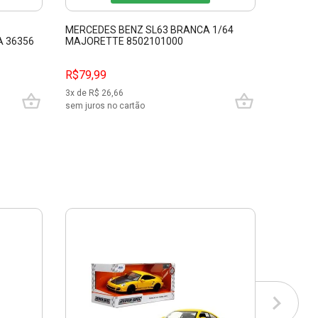
5
MERCEDES BENZ SL63 BRANCA 1/64
CHEVROL
A 36356
MAJORETTE 8502101000
MAJORE
R$79,99
R$59,9
3
x de R$
26,66
2
x de R$
sem juros no cartão
sem juros