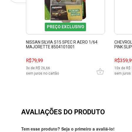
PREÇO EXCLUSIVO
NISSAN SILVIA S15 SPEC R AERO 1/64
CHEVROL
MAJORETTE 8504101001
PINK SLI
R$79,99
R$359,9
3
x de R$
26,66
10
x de R$
sem juros no cartão
sem juros 
AVALIAÇÕES DO PRODUTO
Tem esse produto? Seja o primeiro a avaliá-lo!