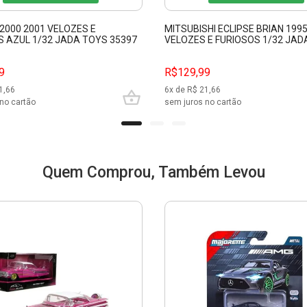
2000 2001 VELOZES E
MITSUBISHI ECLIPSE BRIAN 199
S AZUL 1/32 JADA TOYS 35397
VELOZES E FURIOSOS 1/32 JAD
9
R$129,99
1,66
6
x de R$
21,66
no cartão
sem juros no cartão
Quem Comprou, Também Levou