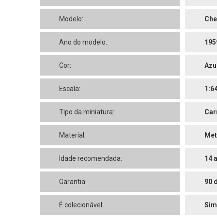
Modelo:
Che
Ano do modelo:
195
Cor:
Azu
Escala:
1:6
Tipo da miniatura:
Car
Material:
Met
Idade recomendada:
14 
Garantia:
90 
É colecionável:
Sim