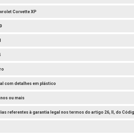
vrolet Corvette XP
9
l
4
ro
al com detalhes em plástico
anos ou mais
dias referentes à garantia legal nos termos do artigo 26, II, do Có