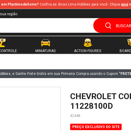
te em Plastimodelismo?
Confira as dicas Lima Hobbies para você. Clique
aqui
e
 sua região
CONTROLE
MINIATURAS
ACTION FIGURES
BOARD
obbies, e Ganhe Frete Grátis em sua Primeira Compra usando o Cupom
"FRET
CHEVROLET COR
11228100D
42448
PREÇO EXCLUSIVO DO SITE