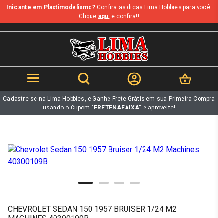
Iniciante em Plastimodelismo?
Confira as dicas Lima Hobbies para você.
b
Clique
aqui
e confira!!
Cadastre-se na Lima Hobbies, e Ganhe Frete Grátis em sua Primeira Compra
usando o Cupom
"FRETENAFAIXA"
e aproveite!
CHEVROLET SEDAN 150 1957 BRUISER 1/24 M2