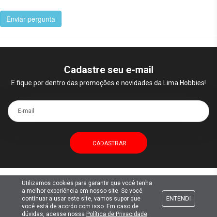
Enviar pergunta
Cadastre seu e-mail
E fique por dentro das promoções e novidades da Lima Hobbies!
E-mail
Utilizamos cookies para garantir que você tenha
Atendimento
a melhor experiência em nosso site. Se você
ENTENDI
continuar a usar este site, vamos supor que
você está de acordo com isso. Em caso de
Formas de pagamento
dúvidas, acesse nossa
Política de Privacidade
.