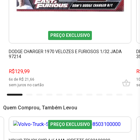
PREÇO EXCLUSIVO
DODGE CHARGER 1970 VELOZES E FURIOSOS 1/32 JADA
D
97214
3
R$129,99
R
6
x de R$
21,66
1
sem juros no cartão
se
Quem Comprou, Também Levou
PREÇO EXCLUSIVO