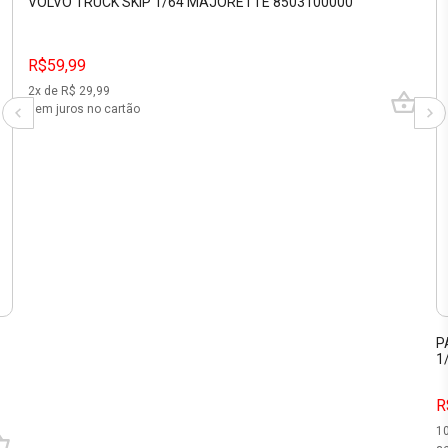
VOLVO TRUCK SKIP 1/64 MAJORETTE 8503100000
R$59,99
2
x de R$
29,99
sem juros no cartão
P
1
R
1