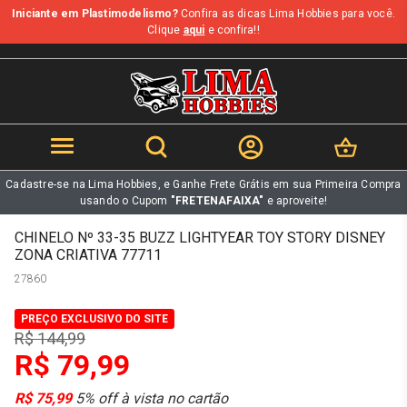
Iniciante em Plastimodelismo?
Confira as dicas Lima Hobbies para você.
b
Clique
aqui
e confira!!
Cadastre-se na Lima Hobbies, e Ganhe Frete Grátis em sua Primeira Compra
usando o Cupom
"FRETENAFAIXA"
e aproveite!
CHINELO Nº 33-35 BUZZ LIGHTYEAR TOY STORY DISNEY
ZONA CRIATIVA 77711
27860
PREÇO EXCLUSIVO DO SITE
R$ 144,99
R$ 79,99
R$ 75,99
5% off à vista no cartão