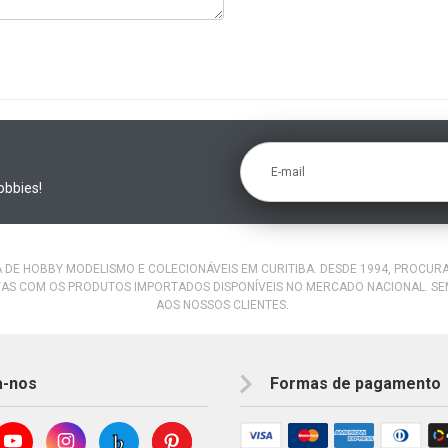
E-mail
obbies!
A DE HOBBY MODELISMO E COLECIONÁVEIS EM CURITIBA. DESDE 1994, PROCU
AS COM OS PRODUTOS IMPORTADOS DISPONÍVEIS NO MERCADO NACIONAL. S
AOS NOSSOS CLIENTES.
a-nos
Formas de pagamento