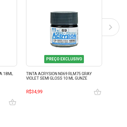
PREÇO EXCLUSIVO
A 18ML
TINTA ACRYSION N069 RLM75 GRAY
TINTA A
VIOLET SEMI GLOSS 10 ML GUNZE
ML TAMI
GUAC69
R$34,99
R$64,9
3
x de R$
sem juros