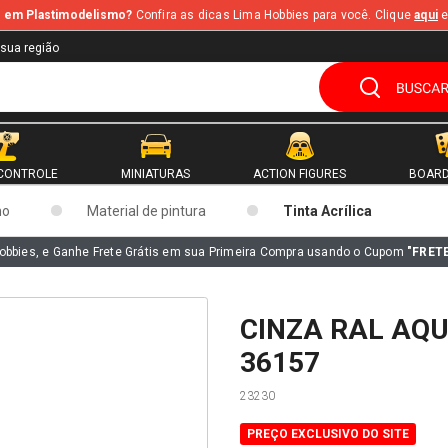
te em Plastimodelismo?
Confira as dicas Lima Hobbies para você. Clique
aqui
e
 sua região
CONTROLE
MINIATURAS
ACTION FIGURES
BOARD
mo
Material de pintura
Tinta Acrílica
obbies, e Ganhe Frete Grátis em sua Primeira Compra usando o Cupom
"FRET
CINZA RAL AQU
36157
23230
PREÇO EXCLUSIVO DO SITE