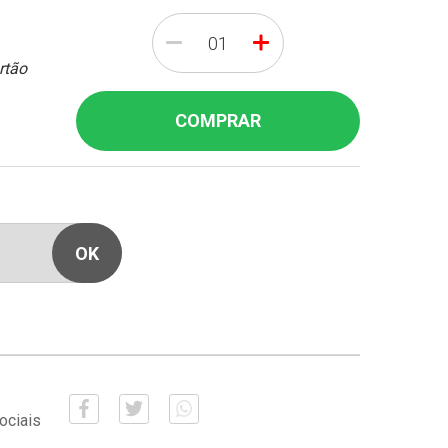
-
+
rtão
COMPRAR
ociais