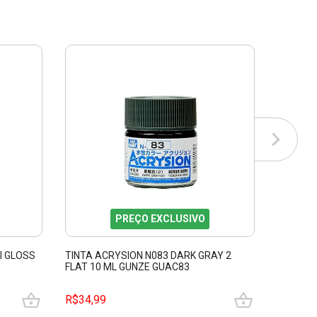
PREÇO EXCLUSIVO
I GLOSS
TINTA ACRYSION N083 DARK GRAY 2
TINTA A
FLAT 10 ML GUNZE GUAC83
ML TAMI
R$34,99
R$64,9