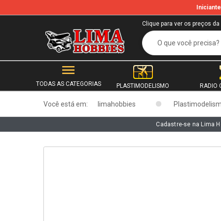
Inician
b
Clique para ver os preços da
TODAS AS CATEGORIAS
PLASTIMODELISMO
RADIO 
Você está em:
limahobbies
Plastimodelis
Cadastre-se na Lima H