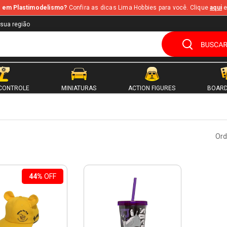
te em Plastimodelismo?
Confira as dicas Lima Hobbies para você. Clique
aqui
e
 sua região
CONTROLE
MINIATURAS
ACTION FIGURES
BOARD
Ord
44%
OFF