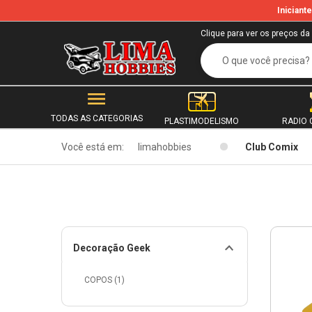
Inician
Clique para ver os preços da
TODAS AS CATEGORIAS
PLASTIMODELISMO
RADIO 
Você está em:
limahobbies
Club Comix
Decoração Geek
COPOS (1)