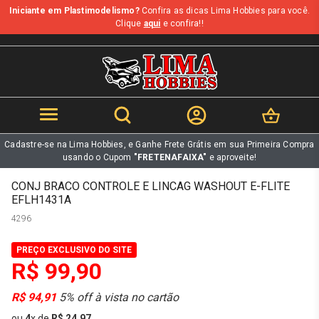
Iniciante em Plastimodelismo?
Confira as dicas Lima Hobbies para você.
b
Clique
aqui
e confira!!
Cadastre-se na Lima Hobbies, e Ganhe Frete Grátis em sua Primeira Compra
usando o Cupom
"FRETENAFAIXA"
e aproveite!
CONJ BRACO CONTROLE E LINCAG WASHOUT E-FLITE
EFLH1431A
4296
PREÇO EXCLUSIVO DO SITE
R$ 99,90
R$ 94,91
5% off à vista no cartão
ou
4
x
de
R$ 24,97