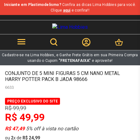
Iniciante em Plastimodelismo?
Confira as dicas Lima Hobbies para você.
b
Clique
aqui
e confira!!
Cadastre-se na Lima Hobbies, e Ganhe Frete Grátis em sua Primeira Compra
usando o Cupom
"FRETENAFAIXA"
e aproveite!
CONJUNTO DE 5 MINI FIGURAS 5 CM NANO METAL
HARRY POTTER PACK B JADA 98666
6633
PREÇO EXCLUSIVO DO SITE
R$ 99,99
R$ 49,99
R$ 47,49
5% off à vista no cartão
ou
2
x
de
R$ 24,99