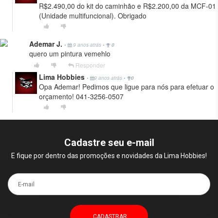
R$2.490,00 do kit do caminhão e R$2.200,00 da MCF-01
(Unidade multifuncional). Obrigado
Ademar J.
•
9 anos atrás
•
0
quero um pintura vemehlo
Responder
Lima Hobbies
•
9 anos atrás
•
0
Opa Ademar! Pedimos que ligue para nós para efetuar o
orçamento! 041-3256-0507
Cadastre seu e-mail
E fique por dentro das promoções e novidades da Lima Hobbies!
E-mail