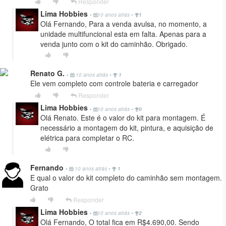
Responder
Lima Hobbies
•
10 anos atrás
•
1
Olá Fernando, Para a venda avulsa, no momento, a
unidade multifuncional esta em falta. Apenas para a
venda junto com o kit do caminhão. Obrigado.
Renato G.
•
10 anos atrás
•
1
Ele vem completo com controle bateria e carregador
Responder
Lima Hobbies
•
10 anos atrás
•
0
Olá Renato. Este é o valor do kit para montagem. É
necessário a montagem do kit, pintura, e aquisição de
elétrica para completar o RC.
Fernando
•
10 anos atrás
•
1
E qual o valor do kit completo do caminhão sem montagem.
Grato
Responder
Lima Hobbies
•
10 anos atrás
•
2
Olá Fernando, O total fica em R$4.690,00. Sendo