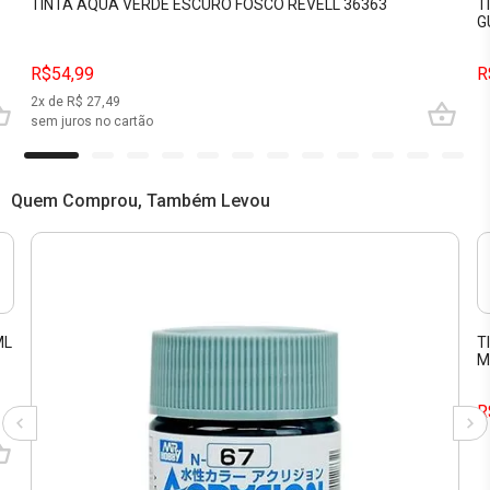
TINTA AQUA VERDE ESCURO FOSCO REVELL 36363
T
G
R$54,99
R
2
x de R$
27,49
sem juros no cartão
Quem Comprou, Também Levou
ML
T
M
R