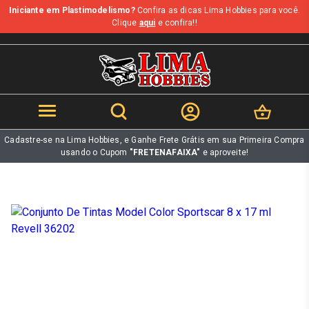
Iniciante em Plastimodelismo?
Confira as dicas Lima Hobbies para você.
b
Clique
aqui
e confira!!
Cadastre-se na Lima Hobbies, e Ganhe Frete Grátis em sua Primeira Compra
usando o Cupom
"FRETENAFAIXA"
e aproveite!