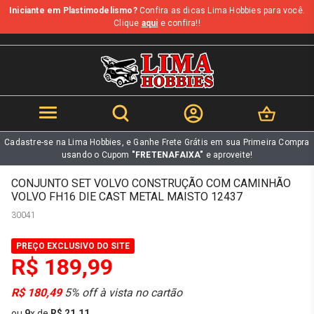
Iniciante em Plastimodelismo?
Confira as dicas Lima Hobbies para você.
b
Clique
aqui
e confira!!
Cadastre-se na Lima Hobbies, e Ganhe Frete Grátis em sua Primeira Compra
usando o Cupom
"FRETENAFAIXA"
e aproveite!
CONJUNTO SET VOLVO CONSTRUÇÃO COM CAMINHÃO
VOLVO FH16 DIE CAST METAL MAISTO 12437
30041
PREÇO EXCLUSIVO DO SITE
R$ 189,99
R$ 180,49
5% off à vista no cartão
ou
9
x
de
R$ 21,11