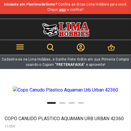
Iniciante em Plastimodelismo?
Confira as dicas Lima Hobbies para você.
b
Clique
aqui
e confira!!
Cadastre-se na Lima Hobbies, e Ganhe Frete Grátis em sua Primeira Compra
usando o Cupom
"FRETENAFAIXA"
e aproveite!
COPO CANUDO PLASTICO AQUAMAN URB URBAN 42360
11054