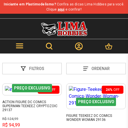
Iniciante em Plastimodelismo?
Confira as dicas Lima Hobbies para você.
Clique
aqui
e confira!!
FILTROS
ORDENAR
PREÇO EXCLUSIVO
24%
OFF
24%
OFF
PREÇO EXCLUSIVO
ACTION FIGURE DC COMICS
SUPERMAN TEEKEEZ CRYPTOZOIC
29137
FIGURE TEEKEEZ DC COMICS
R$ 124,99
WONDER WOMAN 29136
R$ 94,99