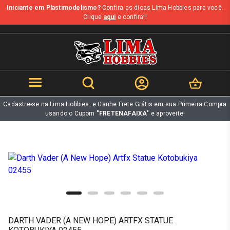
Iniciante em Plastimodelismo?
Confira as dicas Lima Hobbies para você.
b
Clique
aqui
e confira!!
Cadastre-se na Lima Hobbies, e Ganhe Frete Grátis em sua Primeira Compra
usando o Cupom
"FRETENAFAIXA"
e aproveite!
DARTH VADER (A NEW HOPE) ARTFX STATUE