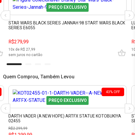
PREÇO EXCLUSIVO
STAR WARS BLACK SERIES JANNAH 98 START WARS BLACK
L
SERIES E6055
E
R$279,99
R
10
x de R$
27,99
1
sem juros no cartão
se
Quem Comprou, Também Levou
43
%
OFF
PREÇO EXCLUSIVO
DARTH VADER (A NEW HOPE) ARTFX STATUE KOTOBUKIYA
S
02455
S
R$
2.299,99
R$1.299,99
R