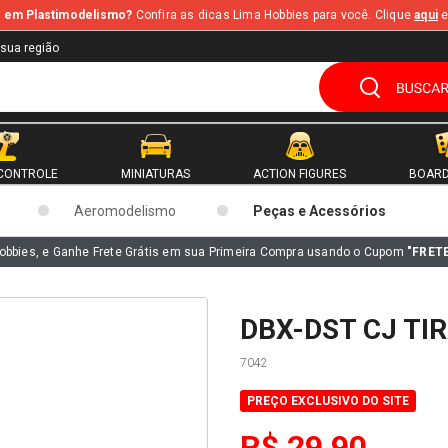
te em Plastimodelismo?
Confira as dicas Lima Hobbies para você. Clique
aqui
e
 sua região
CONTROLE
MINIATURAS
ACTION FIGURES
BOARD
Aeromodelismo
Peças e Acessórios
obbies, e Ganhe Frete Grátis em sua Primeira Compra usando o Cupom
"FRET
DBX-DST CJ TI
7042
PREÇO EXCLUSIVO DO SITE
R$ 29,90