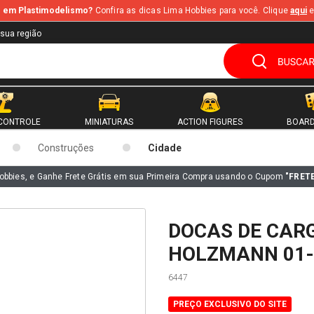
te em Plastimodelismo?
Confira as dicas Lima Hobbies para você. Clique
aqui
e
 sua região
CONTROLE
MINIATURAS
ACTION FIGURES
BOARD
Construções
Cidade
obbies, e Ganhe Frete Grátis em sua Primeira Compra usando o Cupom
"FRET
DOCAS DE CAR
HOLZMANN 01-
6447
PREÇO EXCLUSIVO DO SITE