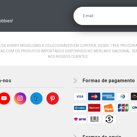
E-mail
obbies!
A DE HOBBY MODELISMO E COLECIONÁVEIS EM CURITIBA. DESDE 1994, PROCU
AS COM OS PRODUTOS IMPORTADOS DISPONÍVEIS NO MERCADO NACIONAL. S
AOS NOSSOS CLIENTES.
a-nos
Formas de pagamento