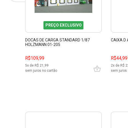
PREÇO EXCLUSIVO
DOCAS DE CARGA STANDARD 1/87
CAIXA D
HOLZMANN 01-205
R$109,99
R$44,99
5
x de R$
21,99
2
x de R$
2
sem juros no cartão
sem juros 