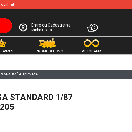
 confira!!
Entre ou Cadastre-se
0
Minha Conta
 GAMES
FERROMODELISMO
AUTORAMA
ENAFAIXA"
e aproveite!
GA STANDARD 1/87
205