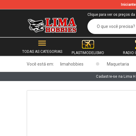
Inician
b
Clique para ver os preços da
TODAS AS CATEGORIAS
PLASTIMODELISMO
RADIO 
Você está em:
limahobbies
Maquetaria
Cadastre-se na Lima H