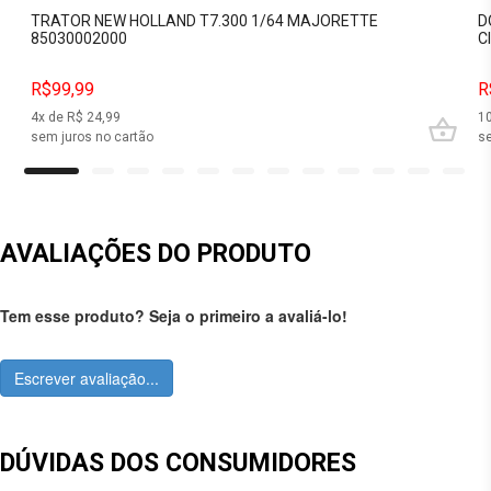
TRATOR NEW HOLLAND T7.300 1/64 MAJORETTE
D
85030002000
C
R$99,99
R
4
x de R$
24,99
1
sem juros no cartão
se
AVALIAÇÕES DO PRODUTO
Tem esse produto? Seja o primeiro a avaliá-lo!
Escrever avaliação...
DÚVIDAS DOS CONSUMIDORES