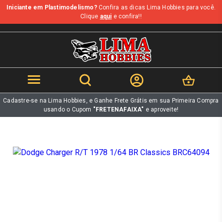
Iniciante em Plastimodelismo?
Confira as dicas Lima Hobbies para você.
b
Clique
aqui
e confira!!
Cadastre-se na Lima Hobbies, e Ganhe Frete Grátis em sua Primeira Compra
usando o Cupom
"FRETENAFAIXA"
e aproveite!