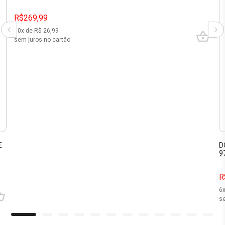
R$269,99
10
x de R$
26,99
sem juros no cartão
E
D
9
R
6
se