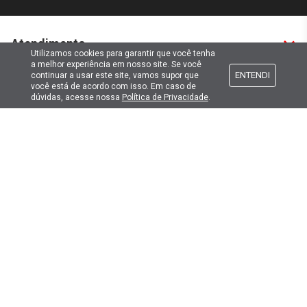
Atendimento
Utilizamos cookies para garantir que você tenha
a melhor experiência em nosso site. Se você
ENTENDI
continuar a usar este site, vamos supor que
Formas de pagamento
você está de acordo com isso. Em caso de
dúvidas, acesse nossa
Política de Privacidade
.
Formas de envio
Selos de segurança
Copyright © 2019. Todos Os Direitos Reservados.
Lima Hobbies Modelismo Eireli - EPP CNPJ: 00.149.281/0001-49