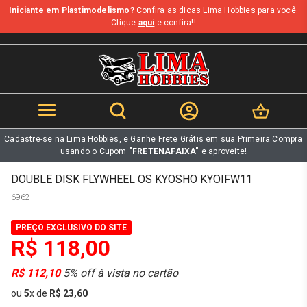
Iniciante em Plastimodelismo?
Confira as dicas Lima Hobbies para você.
b
Clique
aqui
e confira!!
Cadastre-se na Lima Hobbies, e Ganhe Frete Grátis em sua Primeira Compra
usando o Cupom
"FRETENAFAIXA"
e aproveite!
DOUBLE DISK FLYWHEEL OS KYOSHO KYOIFW11
6962
PREÇO EXCLUSIVO DO SITE
R$ 118,00
R$ 112,10
5% off à vista no cartão
ou
5
x
de
R$ 23,60