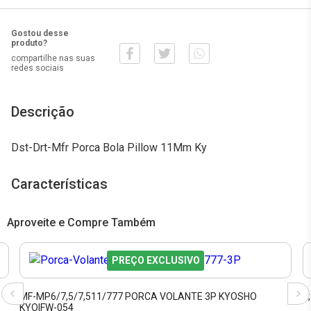
Gostou desse
produto?
compartilhe nas suas
redes sociais
Descrição
Dst-Drt-Mfr Porca Bola Pillow 11Mm Ky
Características
Aproveite e Compre Também
PREÇO EXCLUSIVO
MF-MP6/7,5/7,511/777 PORCA VOLANTE 3P KYOSHO
5
KYOIFW-054