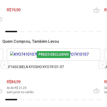
R$19,90
R
Quem Comprou, Também Levou
PREÇO EXCLUSIVO
GF16SG BIELA KYOSHO KYO74101-07
S
R$84,99
R
4
x de R$
21,24
2
sem juros no cartão
se