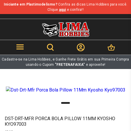
Iniciante em Plastimodelismo?
Confira as dicas Lima Hobbies para você.
b
Clique
aqui
e confira!!
Cadastre-se na Lima Hobbies, e Ganhe Frete Grátis em sua Primeira Compra
usando o Cupom
"FRETENAFAIXA"
e aproveite!
DST-DRT-MFR PORCA BOLA PILLOW 11MM KYOSHO
KYO97003