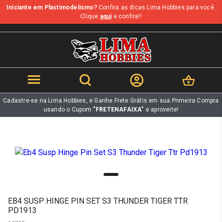
Iniciante em Plastimodelismo?
Confira as dicas Lima Hobbies para você.
b
Clique
aqui
e confira!!
Cadastre-se na Lima Hobbies, e Ganhe Frete Grátis em sua Primeira Compra
usando o Cupom
"FRETENAFAIXA"
e aproveite!
EB4 SUSP HINGE PIN SET S3 THUNDER TIGER TTR
PD1913