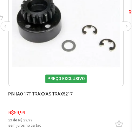
R
PREÇO EXCLUSIVO
PINHAO 17T TRAXXAS TRAX5217
R$59,99
2
x de R$
29,99
sem juros no cartão