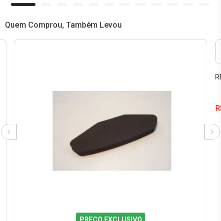
Quem Comprou, Também Levou
R
R
PREÇO EXCLUSIVO