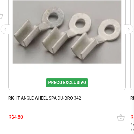
PREÇO EXCLUSIVO
RIGHT ANGLE WHEEL SPA DU-BRO 342
R
R$4,80
R
2
se