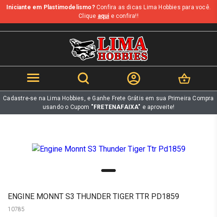
Iniciante em Plastimodelismo?
Confira as dicas Lima Hobbies para você.
b
Clique
aqui
e confira!!
Cadastre-se na Lima Hobbies, e Ganhe Frete Grátis em sua Primeira Compra
usando o Cupom
"FRETENAFAIXA"
e aproveite!
ENGINE MONNT S3 THUNDER TIGER TTR PD1859
10785