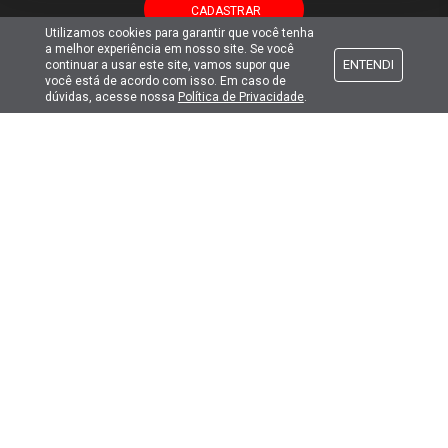
Utilizamos cookies para garantir que você tenha
a melhor experiência em nosso site. Se você
ENTENDI
continuar a usar este site, vamos supor que
você está de acordo com isso. Em caso de
dúvidas, acesse nossa
Política de Privacidade
.
Atendimento
Formas de pagamento
Formas de envio
Selos de segurança
Copyright © 2019. Todos Os Direitos Reservados.
Lima Hobbies Modelismo Eireli - EPP CNPJ: 00.149.281/0001-49