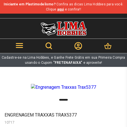
Iniciante em Plastimodelismo?
Confira as dicas Lima Hobbies para você.
b
Clique
aqui
e confira!!
Cadastre-se na Lima Hobbies, e Ganhe Frete Grátis em sua Primeira Compra
usando o Cupom
"FRETENAFAIXA"
e aproveite!
ENGRENAGEM TRAXXAS TRAX5377
10717