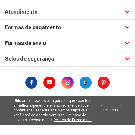
Atendimento
Formas de pagamento
Formas de envio
Selos de segurança
Utilizamos cookies para garantir que você tenha
Copyright © 2019. Todos Os Direitos Reservados.
a melhor experiência em nosso site. Se você
Lima Hobbies Modelismo Eireli - EPP CNPJ: 00.149.281/0001-49
ENTENDI
continuar a usar este site, vamos supor que
você está de acordo com isso. Em caso de
dúvidas, acesse nossa
Política de Privacidade
.