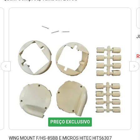
J
R
PREÇO EXCLUSIVO
WING MOUNT F/HS-85BB E MICROS HITEC HIT56307