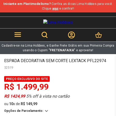
Iniciante em Plastimodelismo?
Confira as dicas Lima Hobbies para você.
b
Clique
aqui
e confira!!
Cadastre-se na Lima Hobbies, e Ganhe Frete Grátis em sua Primeira Compra
usando o Cupom
"FRETENAFAIXA"
e aproveite!
ESPADA DECORATIVA SEM CORTE LEXTACK PFL22974
32519
PREÇO EXCLUSIVO DO SITE
R$ 1.499,99
R$ 1424,99
5% off à vista no cartão
ou
10
x
de
R$ 149,99
Opções de Parcelamento: