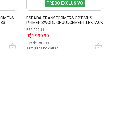
PREÇO EXCLUSIVO
F OMENS
ESPADA TRANSFORMERS OPTIMUS
ESPADA
933
PRIMER SWORD OF JUDGEMENT LEXTACK
WINTER 
PFL17942
R$
2.599,99
R$1.999,99
R$999,
10
x de R$
199,99
10
x de R$
sem juros no cartão
sem juros