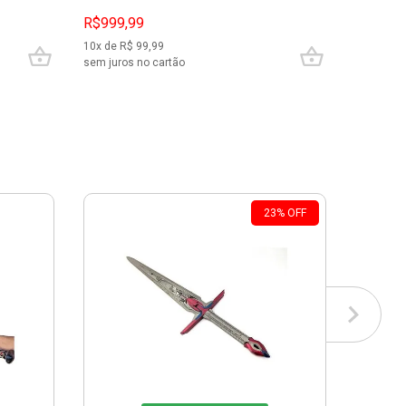
R$
2.599,
R$999,99
R$1.999
10
x de R$
99,99
10
x de R$
sem juros no cartão
sem juros
23
%
OFF