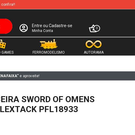
 confira!!
Entre ou Cadastre-se
0
Minha Conta
 GAMES
FERROMODELISMO
AUTORAMA
ENAFAIXA"
e aproveite!
CEIRA SWORD OF OMENS
LEXTACK PFL18933