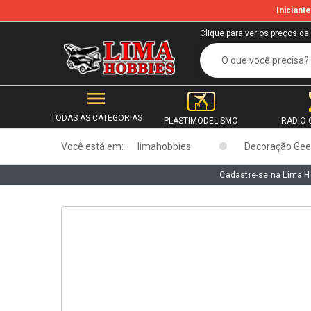
Inician
b
Clique para ver os preços da
TODAS AS CATEGORIAS
PLASTIMODELISMO
RADIO 
Você está em:
limahobbies
Decoração Gee
Cadastre-se na Lima H