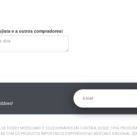
jista e a outros compradores!
E-mail
obbies!
A DE HOBBY MODELISMO E COLECIONÁVEIS EM CURITIBA. DESDE 1994, PROCU
AS COM OS PRODUTOS IMPORTADOS DISPONÍVEIS NO MERCADO NACIONAL. S