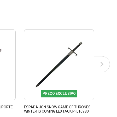
PREÇO EXCLUSIVO
SUPORTE
ESPADA JON SNOW GAME OF THRONES
ESPADA
WINTER IS COMING LEXTACK PFL16980
PRIMER
PFL1794