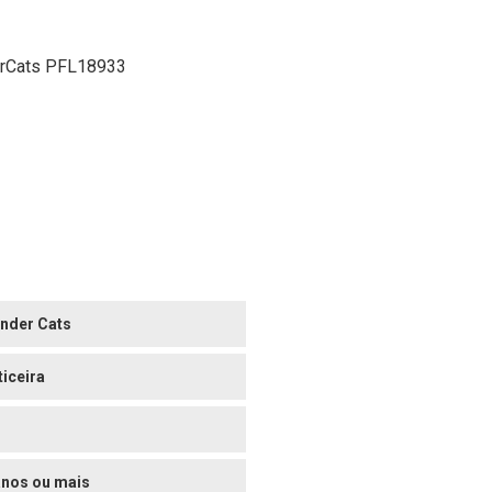
erCats PFL18933
nder Cats
ticeira
anos ou mais