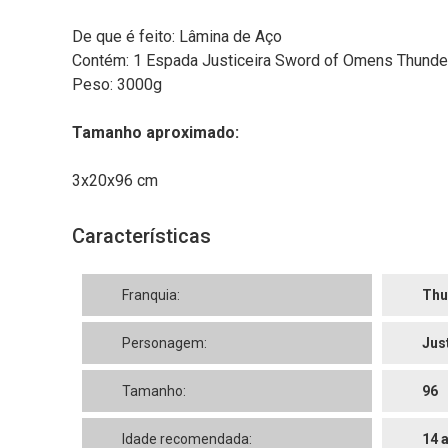
De que é feito: Lâmina de Aço
Contém: 1 Espada Justiceira Sword of Omens Thund
Peso: 3000g
Tamanho aproximado:
3x20x96 cm
Características
Franquia:
Thu
Personagem:
Jus
Tamanho:
96
Idade recomendada:
14 