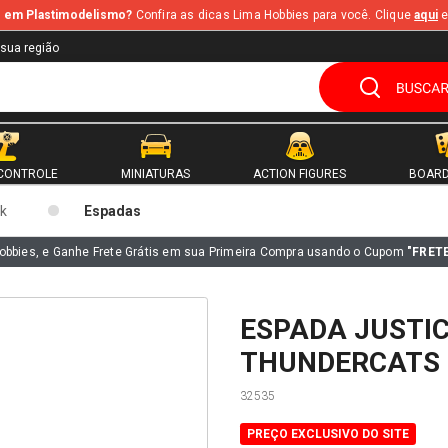
te em Plastimodelismo?
Confira as dicas Lima Hobbies para você. Clique
aqui
e
 sua região
CONTROLE
MINIATURAS
ACTION FIGURES
BOARD
k
Espadas
obbies, e Ganhe Frete Grátis em sua Primeira Compra usando o Cupom
"FRET
ESPADA JUSTI
THUNDERCATS 
32535
PREÇO EXCLUSIVO DO SITE