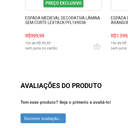
PREÇO EXCLUSIVO
ESPADA MEDIEVAL DECORATIVA LÂMINA
ESPADA 
SEM CORTE LEXTACK PFL149038
ARANGON
PFL1391
R$999,99
R$1.399
10
x de R$
99,99
10
x de R$
sem juros no cartão
sem juros 
AVALIAÇÕES DO PRODUTO
Tem esse produto? Seja o primeiro a avaliá-lo!
Escrever avaliação...