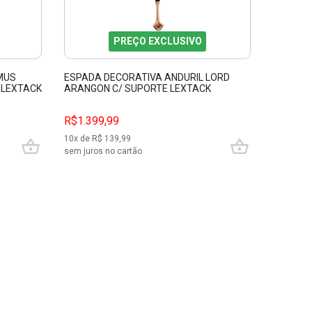
PREÇO EXCLUSIVO
MUS
ESPADA DECORATIVA ANDURIL LORD
ESPADA 
 LEXTACK
ARANGON C/ SUPORTE LEXTACK
SEM COR
PFL139110
R$1.399,99
R$999,
10
x de R$
139,99
10
x de R$
sem juros no cartão
sem juros