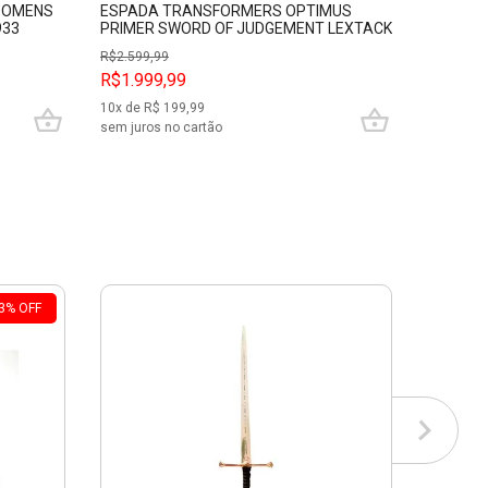
F OMENS
ESPADA TRANSFORMERS OPTIMUS
ESPADA
933
PRIMER SWORD OF JUDGEMENT LEXTACK
WINTER 
PFL17942
R$
2.599,99
R$1.999,99
R$999,
10
x de R$
199,99
10
x de R$
sem juros no cartão
sem juros
3
%
OFF