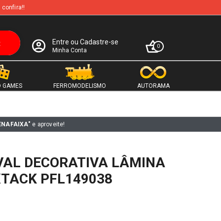
 confira!!
Entre ou Cadastre-se
0
Minha Conta
 GAMES
FERROMODELISMO
AUTORAMA
ENAFAIXA"
e aproveite!
VAL DECORATIVA LÂMINA
XTACK PFL149038