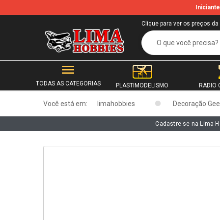
Inician
b
Clique para ver os preços da
TODAS AS CATEGORIAS
PLASTIMODELISMO
RADIO 
Você está em:
limahobbies
Decoração Gee
Cadastre-se na Lima H