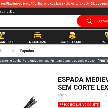
te em Plastimodelismo?
Confira as dicas Lima Hobbies para você. Clique
aqui
e
 sua região
CONTROLE
MINIATURAS
ACTION FIGURES
BOARD
k
Espadas
obbies, e Ganhe Frete Grátis em sua Primeira Compra usando o Cupom
"FRET
ESPADA MEDIE
SEM CORTE LE
35875
PREÇO EXCLUSIVO DO SITE