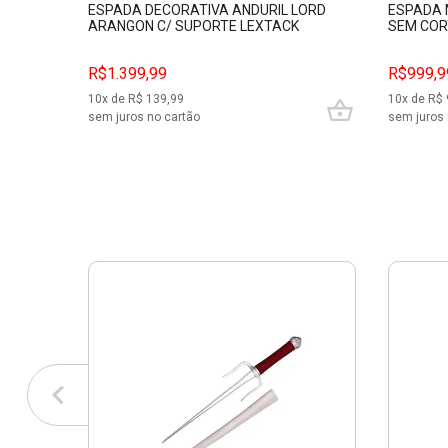
ESPADA DECORATIVA ANDURIL LORD
ESPADA 
ARANGON C/ SUPORTE LEXTACK
SEM COR
PFL139110
R$1.399,99
R$999,9
10
x de R$
139,99
10
x de R$
sem juros no cartão
sem juros 