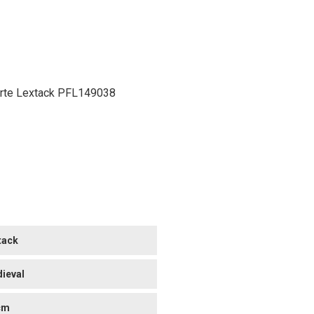
orte Lextack PFL149038
tack
ieval
cm