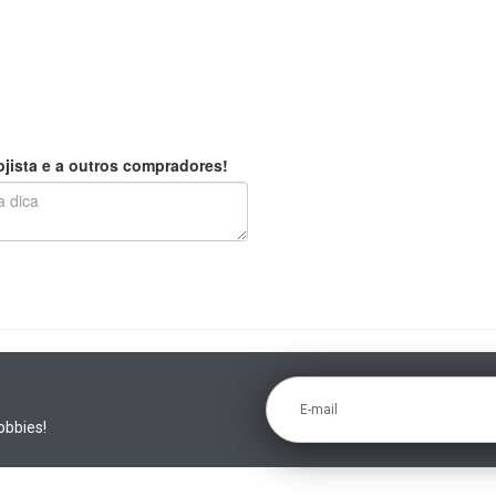
jista e a outros compradores!
E-mail
obbies!