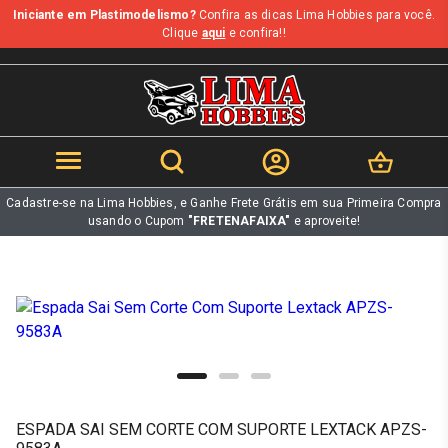
Iniciante em Plastimodelismo?
Confira as dicas Lima Hobbies para você.
b
Clique
aqui
e confira!!
Cadastre-se na Lima Hobbies, e Ganhe Frete Grátis em sua Primeira Compra
usando o Cupom
"FRETENAFAIXA"
e aproveite!
ESPADA SAI SEM CORTE COM SUPORTE LEXTACK APZS-