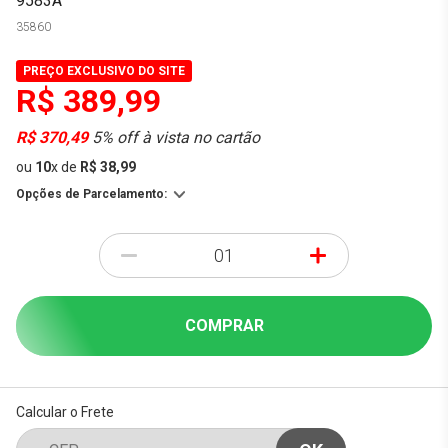
9583A
35860
PREÇO EXCLUSIVO DO SITE
R$ 389,99
R$ 370,49
5% off à vista no cartão
ou
10
x
de
R$ 38,99
Opções de Parcelamento:
-
+
COMPRAR
Calcular o Frete