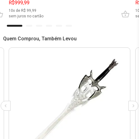
R$999,99
R
10
x de R$
99,99
1
sem juros no cartão
se
Quem Comprou, Também Levou