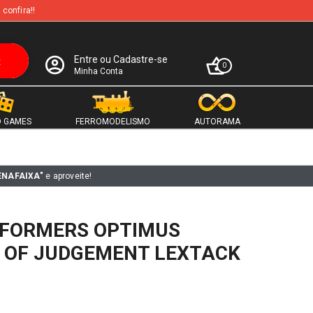
 confira!!
Entre ou Cadastre-se
0
Minha Conta
 GAMES
FERROMODELISMO
AUTORAMA
ENAFAIXA"
e aproveite!
FORMERS OPTIMUS
 OF JUDGEMENT LEXTACK