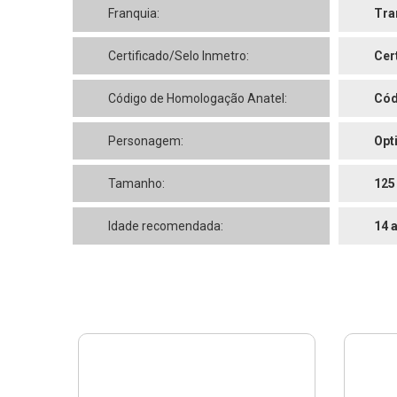
Franquia:
Tra
Certificado/Selo Inmetro:
Cer
Código de Homologação Anatel:
Cód
Personagem:
Opt
Tamanho:
125
Idade recomendada:
14 