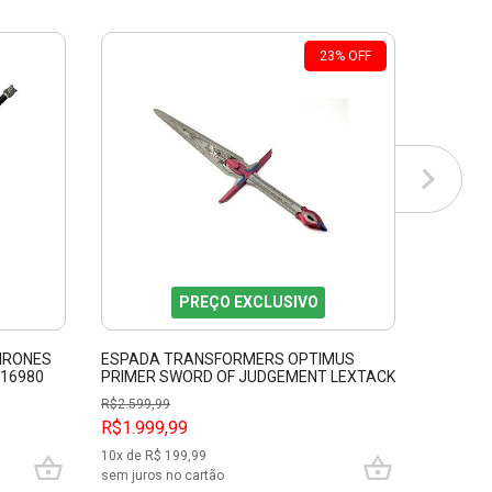
23
%
OFF
PREÇO EXCLUSIVO
HRONES
ESPADA TRANSFORMERS OPTIMUS
ESPADA
L16980
PRIMER SWORD OF JUDGEMENT LEXTACK
LEXTACK
PFL17942
R$
2.599,99
R$1.999,99
R$1.499
10
x de R$
199,99
10
x de R$
sem juros no cartão
sem juros