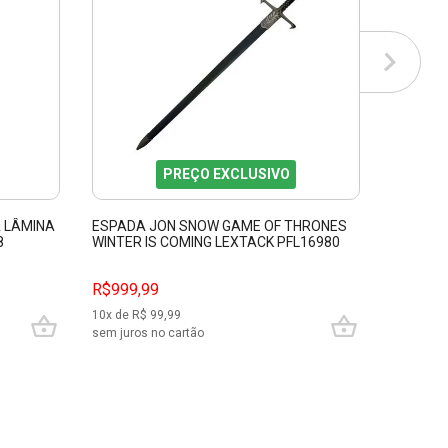
PREÇO EXCLUSIVO
 LÂMINA
ESPADA JON SNOW GAME OF THRONES
ESPADA 
8
WINTER IS COMING LEXTACK PFL16980
ARANGO
PFL1391
R$999,99
R$1.399
10
x de R$
99,99
10
x de R$
sem juros no cartão
sem juros