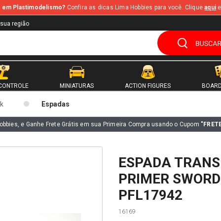
te em Plastimodelismo?
Confira as dicas Lima Hobbies para você. Clique
aqui
e
 sua região
CONTROLE
MINIATURAS
ACTION FIGURES
BOARD
k
Espadas
obbies, e Ganhe Frete Grátis em sua Primeira Compra usando o Cupom
"FRET
ESPADA TRANS
PRIMER SWORD
PFL17942
16169