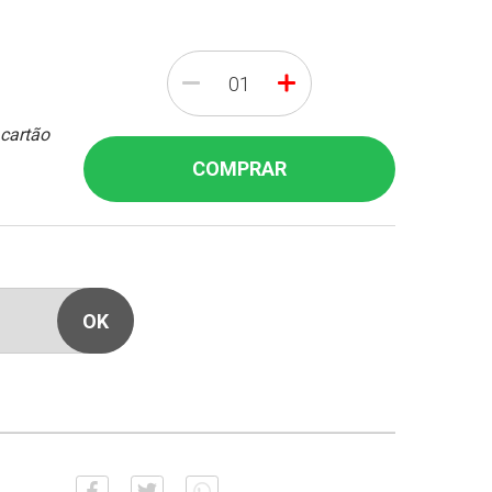
-
+
 cartão
COMPRAR