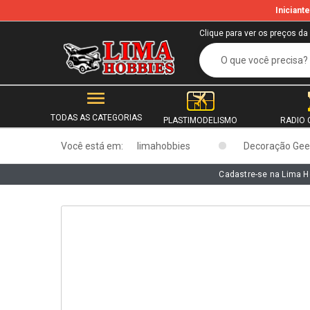
Inician
b
Clique para ver os preços da
TODAS AS CATEGORIAS
PLASTIMODELISMO
RADIO 
Você está em:
limahobbies
Decoração Gee
Cadastre-se na Lima H