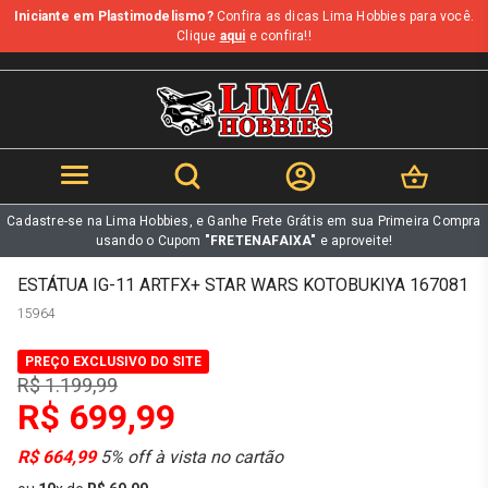
Iniciante em Plastimodelismo?
Confira as dicas Lima Hobbies para você.
b
Clique
aqui
e confira!!
Cadastre-se na Lima Hobbies, e Ganhe Frete Grátis em sua Primeira Compra
usando o Cupom
"FRETENAFAIXA"
e aproveite!
ESTÁTUA IG-11 ARTFX+ STAR WARS KOTOBUKIYA 167081
15964
PREÇO EXCLUSIVO DO SITE
R$ 1.199,99
R$ 699,99
R$ 664,99
5% off à vista no cartão