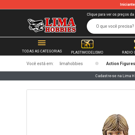
Inician
b
Clique para ver os preços da
TODAS AS CATEGORIAS
PLASTIMODELISMO
RADIO 
Você está em:
limahobbies
Action Figure
Cadastre-se na Lima H