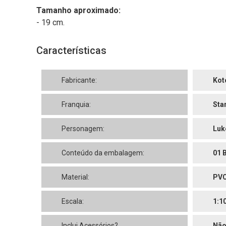
Tamanho aproximado:
- 19 cm.
Características
Fabricante:
Kot
Franquia:
Sta
Personagem:
Luk
Conteúdo da embalagem:
01 
Material:
PV
Escala:
1:1
Inclui Acessórios?
Nã