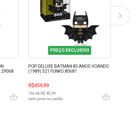
PREÇO EXCLUSIVO
ON
POP DELUXE BATMAN 85 ANOS VOANDO
FIGURA 
 29068
(1989) 521 FUNKO 80681
BEYOND 
R$459,99
R$579,
10
x de R$
45,99
10
x de R$
sem juros no cartão
sem juros