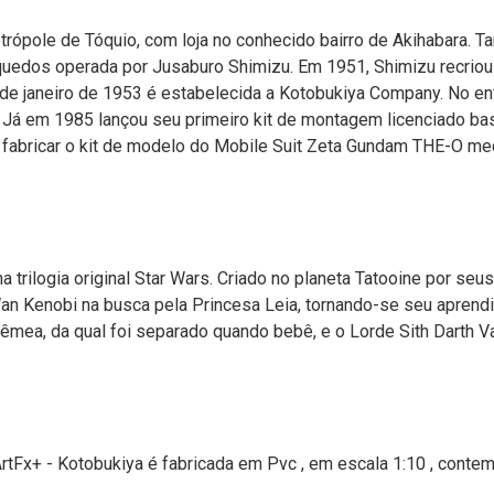
ópole de Tóquio, com loja no conhecido bairro de Akihabara. 
uedos operada por Jusaburo Shimizu. Em 1951, Shimizu recriou
de janeiro de 1953 é estabelecida a Kotobukiya Company. No ent
 Já em 1985 lançou seu primeiro kit de montagem licenciado ba
ra fabricar o kit de modelo do Mobile Suit Zeta Gundam THE-O m
na trilogia original Star Wars. Criado no planeta Tatooine por s
Wan Kenobi na busca pela Princesa Leia, tornando-se seu aprendi
êmea, da qual foi separado quando bebê, e o Lorde Sith Darth V
rtFx+ - Kotobukiya é fabricada em Pvc , em escala 1:10 , contem 