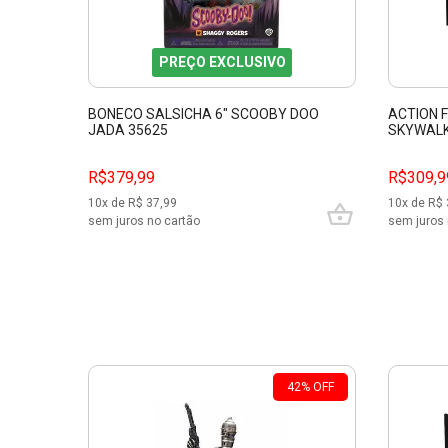
PREÇO EXCLUSIVO
BONECO SALSICHA 6" SCOOBY DOO
ACTION 
JADA 35625
SKYWALK
BLACK SE
R$379,99
R$309,9
10
x de R$
37,99
10
x de R$
sem juros no cartão
sem juros 
42
%
OFF