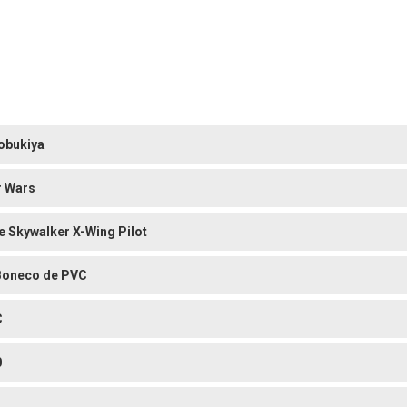
obukiya
r Wars
e Skywalker X-Wing Pilot
Boneco de PVC
C
0
o