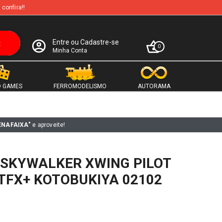
 confira!!
Entre ou Cadastre-se
0
Minha Conta
 GAMES
FERROMODELISMO
AUTORAMA
ENAFAIXA"
e aproveite!
 SKYWALKER XWING PILOT
TFX+ KOTOBUKIYA 02102