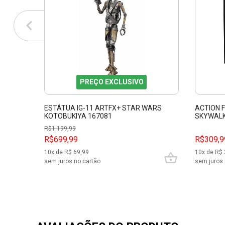
PREÇO EXCLUSIVO
ESTÁTUA IG-11 ARTFX+ STAR WARS
ACTION 
KOTOBUKIYA 167081
SKYWALK
BLACK SE
R$
1.199,99
R$699,99
R$309,9
10
x de R$
69,99
10
x de R$
sem juros no cartão
sem juros 