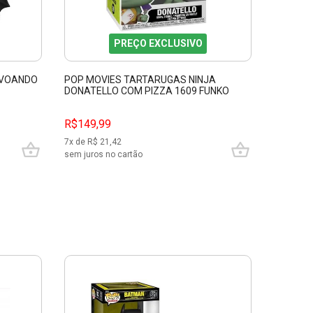
PREÇO EXCLUSIVO
 VOANDO
POP MOVIES TARTARUGAS NINJA
BONECO 
DONATELLO COM PIZZA 1609 FUNKO
34691
76045
R$149,99
R$349,
7
x de R$
21,42
10
x de R$
sem juros no cartão
sem juros