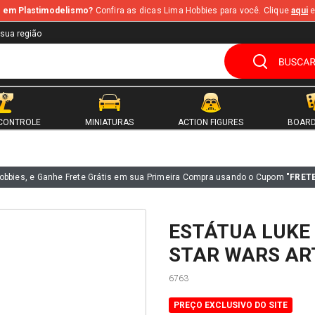
te em Plastimodelismo?
Confira as dicas Lima Hobbies para você. Clique
aqui
e
 sua região
CONTROLE
MINIATURAS
ACTION FIGURES
BOARD
s
obbies, e Ganhe Frete Grátis em sua Primeira Compra usando o Cupom
"FRET
ESTÁTUA LUKE
STAR WARS AR
6763
PREÇO EXCLUSIVO DO SITE