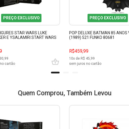
PREÇO EXCLUSIVO
PREÇO EXCLUSIVO
FIGURES STAR WARS LUKE
POP DELUXE BATMAN 85 ANOS
ER E YSALAMIRI START WARS
(1989) 521 FUNKO 80681
RIES F3006
9
R$459,99
30,99
10
x de R$
45,99
no cartão
sem juros no cartão
Quem Comprou, Também Levou