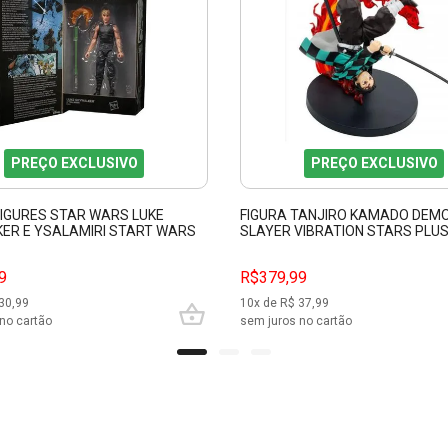
PREÇO EXCLUSIVO
PREÇO EXCLUSIVO
FIGURES STAR WARS LUKE
FIGURA TANJIRO KAMADO DEM
ER E YSALAMIRI START WARS
SLAYER VIBRATION STARS PLUS
RIES F3006
9
R$379,99
30,99
10
x de R$
37,99
no cartão
sem juros no cartão