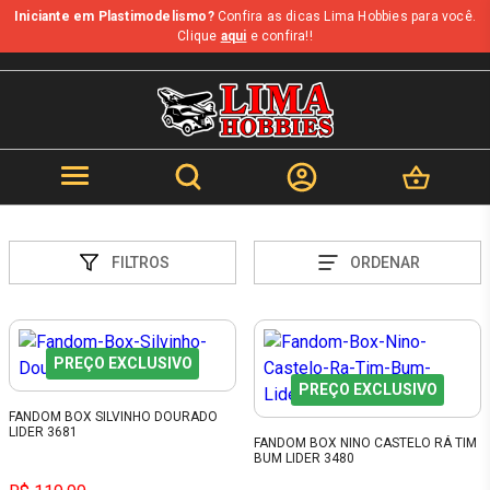
Iniciante em Plastimodelismo?
Confira as dicas Lima Hobbies para você.
Clique
aqui
e confira!!
FILTROS
ORDENAR
PREÇO EXCLUSIVO
PREÇO EXCLUSIVO
FANDOM BOX SILVINHO DOURADO
LIDER 3681
FANDOM BOX NINO CASTELO RÁ TIM
BUM LIDER 3480