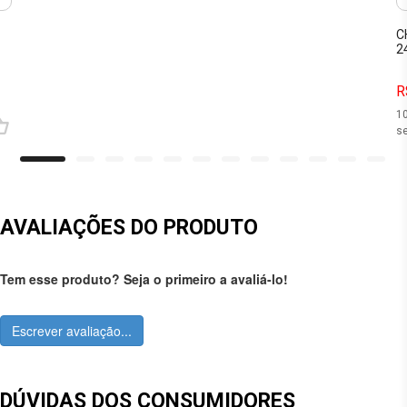
C
2
R
1
se
AVALIAÇÕES DO PRODUTO
Tem esse produto? Seja o primeiro a avaliá-lo!
Escrever avaliação...
DÚVIDAS DOS CONSUMIDORES