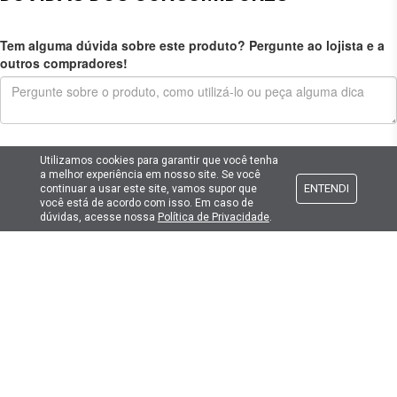
Tem alguma dúvida sobre este produto? Pergunte ao lojista e a
outros compradores!
Enviar pergunta
Utilizamos cookies para garantir que você tenha
a melhor experiência em nosso site. Se você
ENTENDI
continuar a usar este site, vamos supor que
você está de acordo com isso. Em caso de
dúvidas, acesse nossa
Política de Privacidade
.
Cadastre seu e-mail
E fique por dentro das promoções e novidades da Lima Hobbies!
E-mail