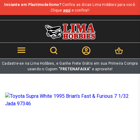
Iniciante em Plastimodelismo?
Confira as dicas Lima Hobbies para você.
b
Clique
aqui
e confira!!
Cadastre-se na Lima Hobbies, e Ganhe Frete Grátis em sua Primeira Compra
usando o Cupom
"FRETENAFAIXA"
e aproveite!