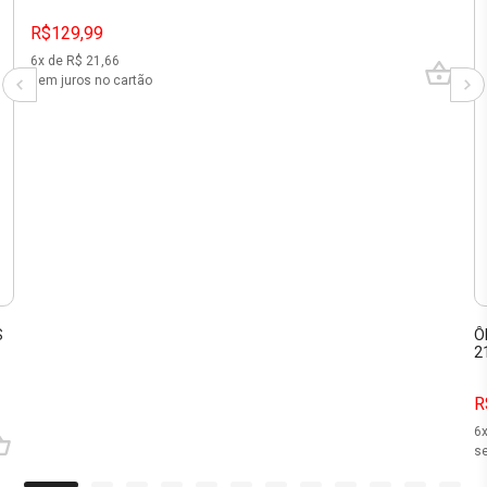
R$129,99
6
x de R$
21,66
sem juros no cartão
S
Ô
2
R
6
se