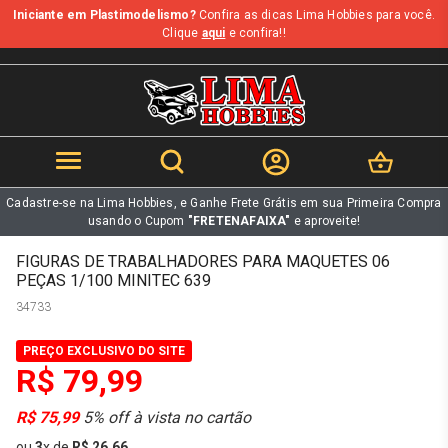
Iniciante em Plastimodelismo?
Confira as dicas Lima Hobbies para você.
b
Clique
aqui
e confira!!
Cadastre-se na Lima Hobbies, e Ganhe Frete Grátis em sua Primeira Compra
usando o Cupom
"FRETENAFAIXA"
e aproveite!
FIGURAS DE TRABALHADORES PARA MAQUETES 06
PEÇAS 1/100 MINITEC 639
34733
PREÇO EXCLUSIVO DO SITE
R$ 79,99
R$ 75,99
5% off à vista no cartão
ou
3
x
de
R$ 26,66