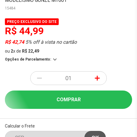
MODELISMO GUNZE MT601
15484
PREÇO EXCLUSIVO DO SITE
R$ 44,99
R$ 42,74
5% off à vista no cartão
ou
2
x
de
R$ 22,49
Opções de Parcelamento:
-
+
COMPRAR
Calcular o Frete