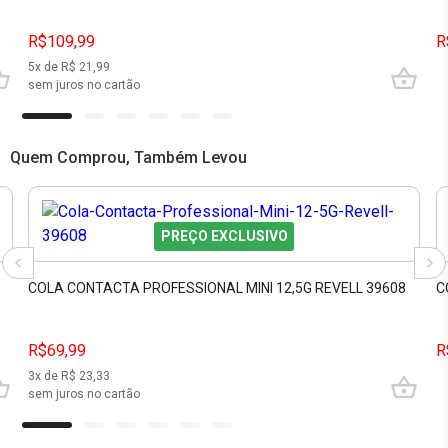
R$109,99
R
5
x de R$
21,99
sem juros no cartão
Quem Comprou, Também Levou
PREÇO EXCLUSIVO
COLA CONTACTA PROFESSIONAL MINI 12,5G REVELL 39608
C
R$69,99
R
3
x de R$
23,33
sem juros no cartão