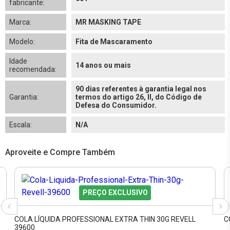
fabricante:
Marca:
MR MASKING TAPE
Modelo:
Fita de Mascaramento
Idade
14 anos ou mais
recomendada:
90 dias referentes à garantia legal nos
Garantia:
termos do artigo 26, II, do Código de
Defesa do Consumidor.
Escala:
N/A
Aproveite e Compre Também
PREÇO EXCLUSIVO
COLA LÍQUIDA PROFESSIONAL EXTRA THIN 30G REVELL
C
39600