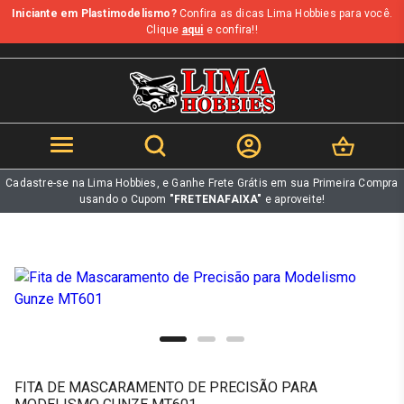
Iniciante em Plastimodelismo?
Confira as dicas Lima Hobbies para você.
b
Clique
aqui
e confira!!
Cadastre-se na Lima Hobbies, e Ganhe Frete Grátis em sua Primeira Compra
usando o Cupom
"FRETENAFAIXA"
e aproveite!
FITA DE MASCARAMENTO DE PRECISÃO PARA