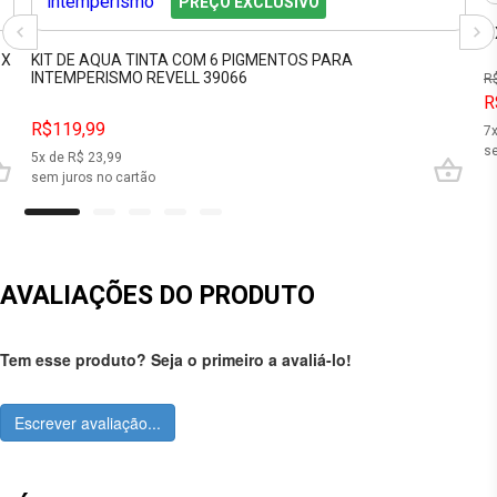
PREÇO EXCLUSIVO
F
6X
KIT DE AQUA TINTA COM 6 PIGMENTOS PARA
INTEMPERISMO REVELL 39066
R
R
R$119,99
7
se
5
x de R$
23,99
sem juros no cartão
AVALIAÇÕES DO PRODUTO
Tem esse produto? Seja o primeiro a avaliá-lo!
Escrever avaliação...