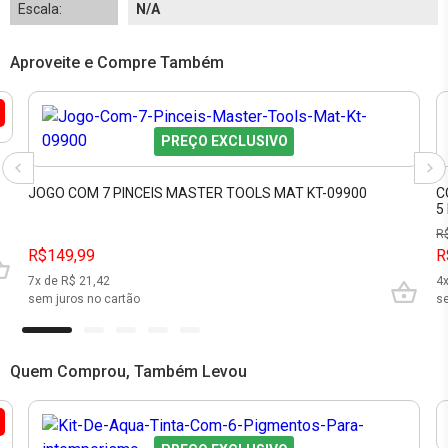
Escala:
N/A
Aproveite e Compre Também
PREÇO EXCLUSIVO
JOGO COM 7 PINCEIS MASTER TOOLS MAT KT-09900
C
5
R
R$149,99
R
7
x de R$
21,42
4
sem juros no cartão
se
Quem Comprou, Também Levou