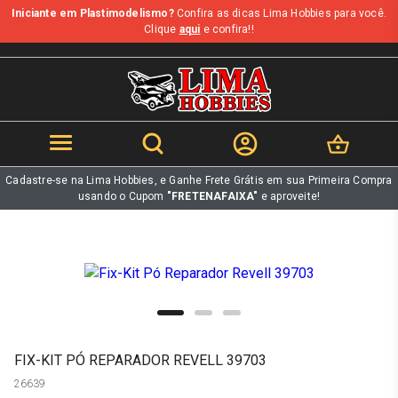
Iniciante em Plastimodelismo?
Confira as dicas Lima Hobbies para você.
b
Clique
aqui
e confira!!
Cadastre-se na Lima Hobbies, e Ganhe Frete Grátis em sua Primeira Compra
usando o Cupom
"FRETENAFAIXA"
e aproveite!
FIX-KIT PÓ REPARADOR REVELL 39703
26639