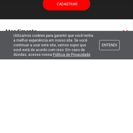
Atendimento
Utilizamos cookies para garantir que você tenha
a melhor experiência em nosso site. Se você
ENTENDI
continuar a usar este site, vamos supor que
Formas de pagamento
você está de acordo com isso. Em caso de
dúvidas, acesse nossa
Política de Privacidade
.
Formas de envio
Selos de segurança
Copyright © 2019. Todos Os Direitos Reservados.
Lima Hobbies Modelismo Eireli - EPP CNPJ: 00.149.281/0001-49