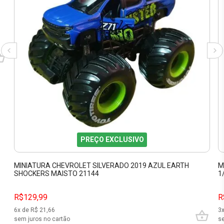
PREÇO EXCLUSIVO
MINIATURA CHEVROLET SILVERADO 2019 AZUL EARTH
M
SHOCKERS MAISTO 21144
1
R$129,99
R
6
x de R$
21,66
3
sem juros no cartão
se