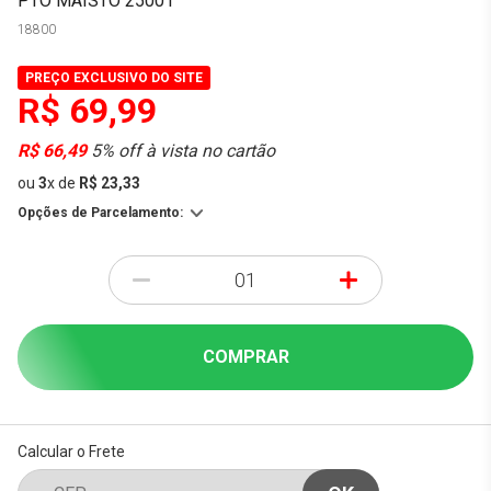
PTO MAISTO 25001
18800
PREÇO EXCLUSIVO DO SITE
R$ 69,99
R$ 66,49
5% off à vista no cartão
ou
3
x
de
R$ 23,33
Opções de Parcelamento:
-
+
COMPRAR
Calcular o Frete