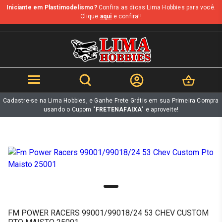
Iniciante em Plastimodelismo?
Confira as dicas Lima Hobbies para você.
b
Clique
aqui
e confira!!
Cadastre-se na Lima Hobbies, e Ganhe Frete Grátis em sua Primeira Compra
usando o Cupom
"FRETENAFAIXA"
e aproveite!
FM POWER RACERS 99001/99018/24 53 CHEV CUSTOM