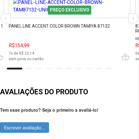
PREÇO EXCLUSIVO
 1
PANEL LINE ACCENT COLOR BROWN TAMIYA 87132
8
R
R
R$154,99
R
7
x de R$
22,14
5
sem juros no cartão
se
AVALIAÇÕES DO PRODUTO
Tem esse produto? Seja o primeiro a avaliá-lo!
Escrever avaliação...