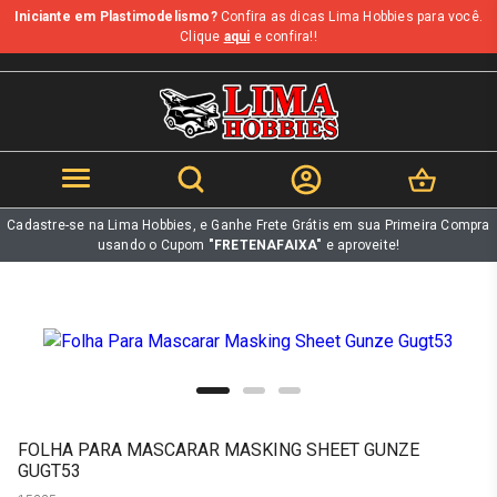
Iniciante em Plastimodelismo?
Confira as dicas Lima Hobbies para você.
b
Clique
aqui
e confira!!
Cadastre-se na Lima Hobbies, e Ganhe Frete Grátis em sua Primeira Compra
usando o Cupom
"FRETENAFAIXA"
e aproveite!
FOLHA PARA MASCARAR MASKING SHEET GUNZE
GUGT53