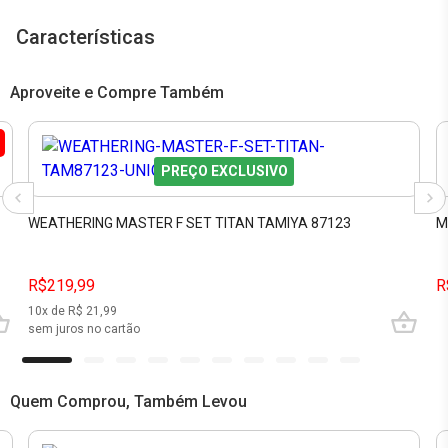
Características
Aproveite e Compre Também
PREÇO EXCLUSIVO
WEATHERING MASTER F SET TITAN TAMIYA 87123
M
R$219,99
R
10
x de R$
21,99
sem juros no cartão
Quem Comprou, Também Levou