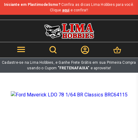
Iniciante em Plastimodelismo?
Confira as dicas Lima Hobbies para você.
b
Clique
aqui
e confira!!
Cadastre-se na Lima Hobbies, e Ganhe Frete Grátis em sua Primeira Compra
usando o Cupom
"FRETENAFAIXA"
e aproveite!