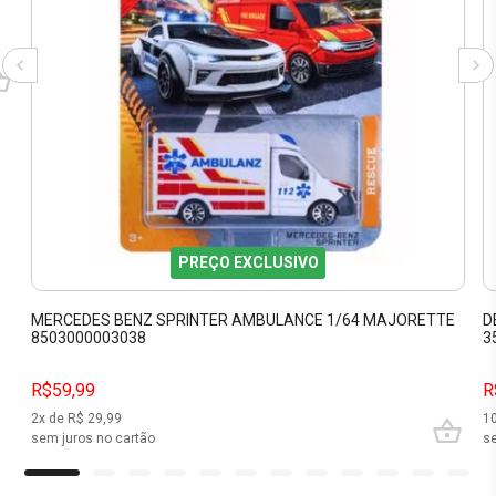
PREÇO EXCLUSIVO
MERCEDES BENZ SPRINTER AMBULANCE 1/64 MAJORETTE
D
8503000003038
3
R$59,99
R
2
x de R$
29,99
1
sem juros no cartão
se