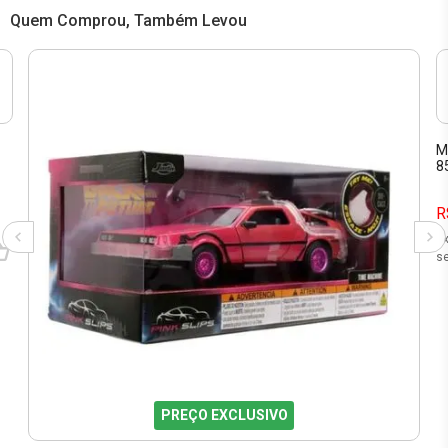
Quem Comprou, Também Levou
M
8
R
3
se
PREÇO EXCLUSIVO