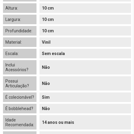
Altura:
10 cm
Largura:
10 cm
Profundidade:
10 cm
Material:
Vinil
Escala:
Sem escala
Inclui
Não
Acessórios?
Possui
Não
Articulação?
É colecionável?
Sim
É bobblehead?
Não
Idade
14 anos ou mais
Recomendada: