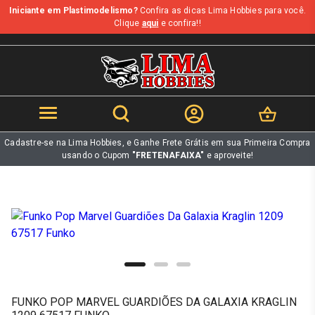
Iniciante em Plastimodelismo?
Confira as dicas Lima Hobbies para você.
b
Clique
aqui
e confira!!
Cadastre-se na Lima Hobbies, e Ganhe Frete Grátis em sua Primeira Compra
usando o Cupom
"FRETENAFAIXA"
e aproveite!
FUNKO POP MARVEL GUARDIÕES DA GALAXIA KRAGLIN