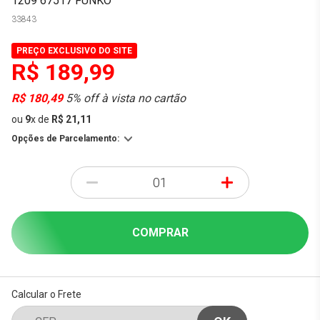
1209 67517 FUNKO
33843
PREÇO EXCLUSIVO DO SITE
R$ 189,99
R$ 180,49
5% off à vista no cartão
ou
9
x
de
R$ 21,11
Opções de Parcelamento:
-
+
COMPRAR
Calcular o Frete