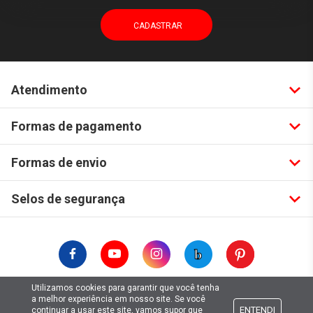
Atendimento
Formas de pagamento
Formas de envio
Selos de segurança
Utilizamos cookies para garantir que você tenha
Copyright © 2019. Todos Os Direitos Reservados.
a melhor experiência em nosso site. Se você
ENTENDI
continuar a usar este site, vamos supor que
Lima Hobbies Modelismo Eireli - EPP CNPJ: 00.149.281/0001-49