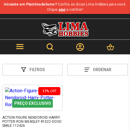
Iniciante em Plastimodelismo?
Confira as dicas Lima Hobbies para você.
Clique
aqui
e confira!!
FILTROS
ORDENAR
17%
OFF
PREÇO EXCLUSIVO
ACTION FIGURE NENDOROID HARRY
POTTER RON WEASLEY #1022 GOOD
SMILE 112426