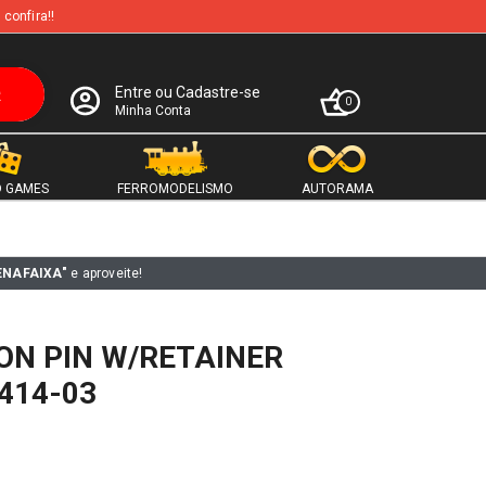
 confira!!
Entre ou Cadastre-se
0
Minha Conta
 GAMES
FERROMODELISMO
AUTORAMA
ENAFAIXA"
e aproveite!
ON PIN W/RETAINER
414-03