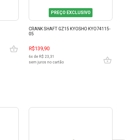
PREÇO EXCLUSIVO
CRANK SHAFT GZ15 KYOSHO KYO74115-
BACK PL
05
R$139,90
R$35,0
6
x de R$
23,31
sem juros no cartão