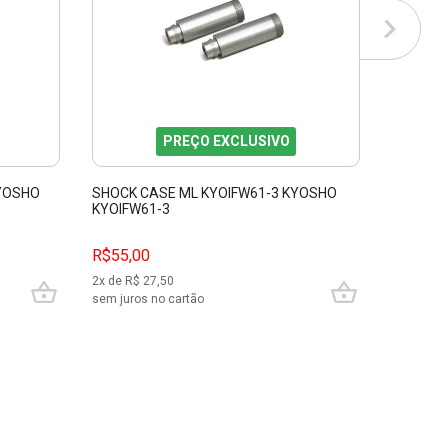
PREÇO EXCLUSIVO
KYOSHO
SHOCK CASE ML KYOIFW61-3 KYOSHO
BUMPER
KYOIFW61-3
R$55,00
R$48,0
2
x de R$
27,50
2
x de R$
sem juros no cartão
sem juros