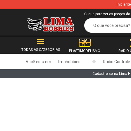
Inician
b
Clique para ver os preços da
TODAS AS CATEGORIAS
PLASTIMODELISMO
RADIO 
Você está em:
limahobbies
Radio Controle
Cadastre-se na Lima H