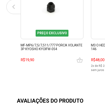
PREÇO EXCLUSIVO
MF-MP6/7,5/7,511/777 PORCA VOLANTE
M3 O HE
3P KYOSHO KYOIFW-054
146
R$19,90
R$48,00
2
x de R$
2
sem juros 
AVALIAÇÕES DO PRODUTO