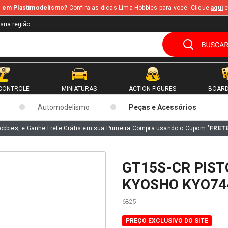
te em Plastimodelismo?
Confira as dicas Lima Hobbies para você. Clique
aqui
e
 sua região
CONTROLE
MINIATURAS
ACTION FIGURES
BOARD
Automodelismo
Peças e Acessórios
obbies, e Ganhe Frete Grátis em sua Primeira Compra usando o Cupom
"FRET
GT15S-CR PIST
KYOSHO KYO74
6825
PREÇO EXCLUSIVO DO SITE